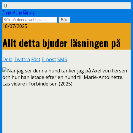
Anne-Marie Körling
18/07/2025
Allt detta bjuder läsningen på
Dela
Twittra
Fäst
E-post
SMS