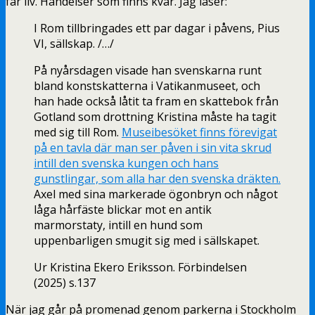
får liv. Händelser som finns kvar. Jag läser:
I Rom tillbringades ett par dagar i påvens, Pius
VI, sällskap. /…/
På nyårsdagen visade han svenskarna runt
bland konstskatterna i Vatikanmuseet, och
han hade också låtit ta fram en skattebok från
Gotland som drottning Kristina måste ha tagit
med sig till Rom.
Museibesöket finns förevigat
på en tavla där man ser påven i sin vita skrud
intill den svenska kungen och hans
gunstlingar, som alla har den svenska dräkten.
Axel med sina markerade ögonbryn och något
låga hårfäste blickar mot en antik
marmorstaty, intill en hund som
uppenbarligen smugit sig med i sällskapet.
Ur Kristina Ekero Eriksson. Förbindelsen
(2025) s.137
När jag går på promenad genom parkerna i Stockholm