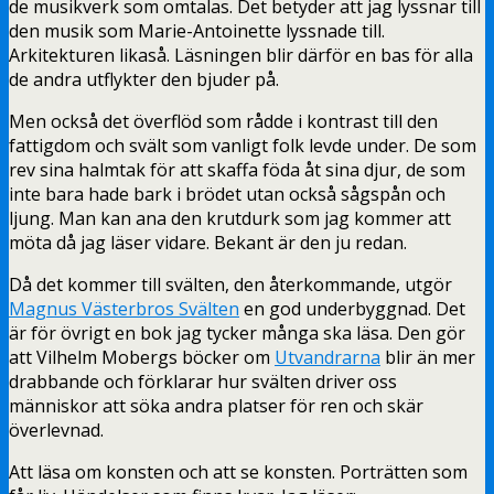
de musikverk som omtalas. Det betyder att jag lyssnar till
den musik som Marie-Antoinette lyssnade till.
Arkitekturen likaså. Läsningen blir därför en bas för alla
de andra utflykter den bjuder på.
Men också det överflöd som rådde i kontrast till den
fattigdom och svält som vanligt folk levde under. De som
rev sina halmtak för att skaffa föda åt sina djur, de som
inte bara hade bark i brödet utan också sågspån och
ljung. Man kan ana den krutdurk som jag kommer att
möta då jag läser vidare. Bekant är den ju redan.
Då det kommer till svälten, den återkommande, utgör
Magnus Västerbros Svälten
en god underbyggnad. Det
är för övrigt en bok jag tycker många ska läsa. Den gör
att Vilhelm Mobergs böcker om
Utvandrarna
blir än mer
drabbande och förklarar hur svälten driver oss
människor att söka andra platser för ren och skär
överlevnad.
Att läsa om konsten och att se konsten. Porträtten som