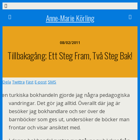
Anne-Marie Körling
08/02/2011
Tillbakagång; Ett Steg Fram, Två Steg Bak!
Dela
Twittra
Fäst
E-post
SMS
 den turkiska bokhandeln gjorde jag några pedagogiska
vandringar. Det gör jag alltid. Överallt där jag är
besöker jag bokhandlare och ser över de
barnböcker som ges ut, undersöker de böcker man
frontar och visar ansiktet med.