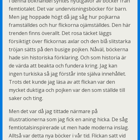
I denna bokhandel syntes nyutgåvor av böcker från
femtiotalet. Det var undervisningsböcker för barn.
Men jag hoppade högt då jag såg hur pojkarna
framställdes och hur flickorna ojämställdes. Den här
trenden finns överallt. Det rosa täcket läggs
försiktigt över flickornas axlar och den blå slitstarka
tröjan sätts på den busige pojken. Nåväl, böckerna
hade sin historiska förklaring. Och som historia är
de värda att beakta och fundera kring. Jag kan
ingen turkiska så jag förstår inte själva innehållet.
Trots det kunde jag läsa av att flickan var den
mycket duktiga och pojken var den som ställde till
saker och ting.
Men det var då jag tittade närmare på
illustrationerna som jag fick en aning hicka. De såg
femtiotalsinspirerade ut men hade moderna inslag.
Alltså var detta nya böcker i vår tid. Flickan satt vid