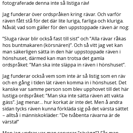
fotograferade denna inte så listiga räv!
Jag funderar över ordspråken kring rävar. Och varför
räven fått stå för det där lite luriga, farliga och kluriga.
Nåväl; vad som gäller för den uppstoppade räven är nog:
”Sluga rävar blir också fast till sist” och ”Alla rävar råkas
hos buntmakaren (körsnären)”. Och så vitt jag vet kan
man säkerligen sätta in den här uppstoppade räven i
hönshuset, därmed kan man trotsa det gamla
ordspråket: ”Man ska inte släppa in räven i hönshuset”.
Jag funderar också vem som inte är så listig som en räv
och en gång i tiden lät räven komma in i hönshuset. Det
kanske var samme person som blev upphovet till det här
lustiga ordspråket: ”Man ska inte sätta räven att vakta
gäss”. Jag menar… hur korkat är inte det. Men å andra
sidan tycks räven kunna förkläda sig på det värsta sättet
– alltså i människokläder: ”De tvåbenta rävarna är de
värsta!”
Men jag undrar var man serverar ”rävägg”? Får man