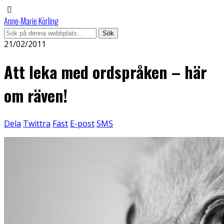
Anne-Marie Körling
21/02/2011
Att leka med ordspråken – här
om räven!
Dela
Twittra
Fäst
E-post
SMS