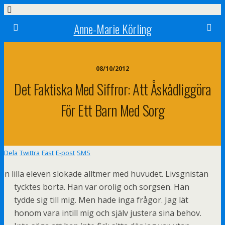
Anne-Marie Körling
08/10/2012
Det Faktiska Med Siffror: Att Åskådliggöra
För Ett Barn Med Sorg
Dela
Twittra
Fäst
E-post
SMS
en lilla eleven slokade alltmer med huvudet. Livsgnistan
tycktes borta. Han var orolig och sorgsen. Han
tydde sig till mig. Men hade inga frågor. Jag lät
honom vara intill mig och själv justera sina behov.