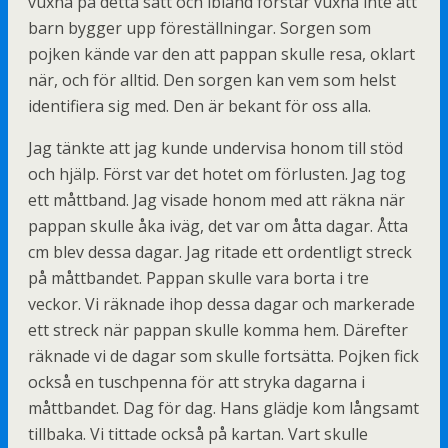
vuxna på detta sätt och ibland förstår vuxna inte att
barn bygger upp föreställningar. Sorgen som
pojken kände var den att pappan skulle resa, oklart
när, och för alltid. Den sorgen kan vem som helst
identifiera sig med. Den är bekant för oss alla.
Jag tänkte att jag kunde undervisa honom till stöd
och hjälp. Först var det hotet om förlusten. Jag tog
ett måttband. Jag visade honom med att räkna när
pappan skulle åka iväg, det var om åtta dagar. Åtta
cm blev dessa dagar. Jag ritade ett ordentligt streck
på måttbandet. Pappan skulle vara borta i tre
veckor. Vi räknade ihop dessa dagar och markerade
ett streck när pappan skulle komma hem. Därefter
räknade vi de dagar som skulle fortsätta. Pojken fick
också en tuschpenna för att stryka dagarna i
måttbandet. Dag för dag. Hans glädje kom långsamt
tillbaka. Vi tittade också på kartan. Vart skulle