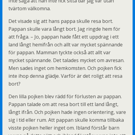
Inte säga att han inte fick sitta där jag var utan
tvärtom välkomna.
Det visade sig att hans pappa skulle resa bort.
Pappan skulle vara långt bort. Jag ringde hem för
att fråga. – Jo, pappan hade fått ett uppdrag i ett
land långt hemifrån och allt var mycket spännande
för pappan. Mamman tyckte också att allt var
mycket spännande. Det talades mycket om avresan.
Men sades inget om hemkomsten. Och pojken fick
inte ihop denna glädje. Varför är det roligt att resa
bort?
Den lilla pojken blev rädd för förlusten av pappan.
Pappan talade om att resa bort till ett land långt,
långt ifrån. Och pojken hade ingen orientering, vare
sig i tid eller rum. Att pappan skulle komma tillbaka
visste pojken heller inget om. Ibland förstår barn