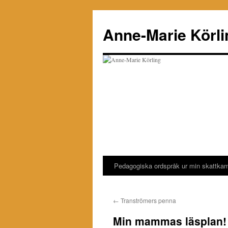
Hoppa
till
Anne-Marie Körli
innehåll
Pedagogiska ordspråk ur min skattka
←
Tranströmers penna
Min mammas läsplan!