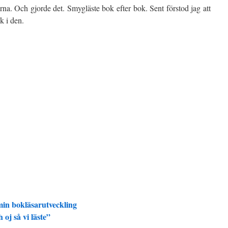
kerna. Och gjorde det. Smygläste bok efter bok. Sent förstod jag att
k i den.
in bokläsarutveckling
 oj så vi läste”