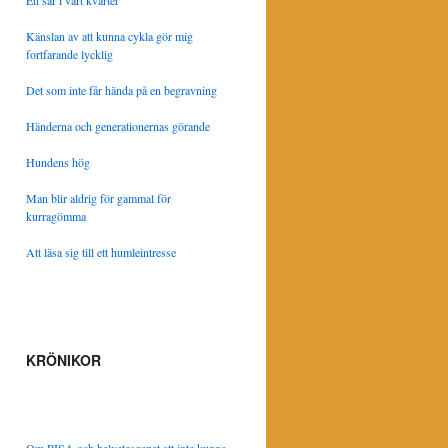
Ett sår i vårt kvarter
Känslan av att kunna cykla gör mig
fortfarande lycklig
Det som inte får hända på en begravning
Händerna och generationernas görande
Hundens hög
Man blir aldrig för gammal för
kurragömma
Att läsa sig till ett humleintresse
KRÖNIKOR