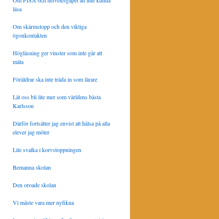
Om PISA och helvetesgapet att inte kunna
läsa
Om skärmstopp och den viktiga
ögonkontakten
Högläsning ger vinster som inte går att
mäta
Föräldrar ska inte träda in som lärare
Låt oss bli lite mer som världens bästa
Karlsson
Därför fortsätter jag envist att hälsa på alla
elever jag möter
Lite svalka i korvstoppningen
Bemanna skolan
Den oroade skolan
Vi måste vara mer nyfikna