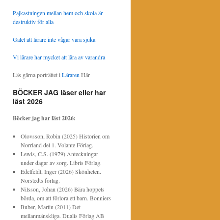
Pajkastningen mellan hem och skola är
destruktiv för alla
Galet att lärare inte vågar vara sjuka
Vi lärare har mycket att lära av varandra
Läs gärna porträttet i
Läraren
Här
BÖCKER JAG läser eller har
läst 2026
Böcker jag har läst
2026:
Olovsson, Robin (2025) Historien om
Norrland del 1. Volante Förlag.
Lewis, C.S. (1979) Anteckningar
under dagar av sorg. Libris Förlag.
Edelfeldt, Inger (2026) Skönheten.
Norstedts förlag.
Nilsson, Johan (2026) Bära hoppets
börda, om att förlora ett barn. Bonniers
Buber, Martin (2011) Det
mellanmänskliga. Dualis Förlag AB