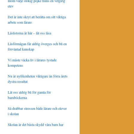
Inom varje stökig pojke finns en vetgirig
elev
Det är inte skryt att berätta om sitt viktiga
arbete som lärare
Läslistorna är här – låt oss läsa
Läsförmågan får aldrig överges och bli en
förväntad kunskap
Vi måste väcka liv i lärares tystade
kompetens
Nu är nyfikenheten viktigare än förra årets
dystra resultat
Låt oss aldrig bli för gamla för
barnböckerna
Så drabbar stressen både lärare och elever
i skolan
Skolan är det bästa skydd våra barn har