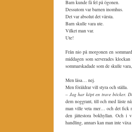
Barn kunde få fel på ögonen.
Dessutom var barnen inomhus.
Det var absolut det värsta.
Barn skulle vara ute.
Vilket man var.
Ute!
Från nio på morgonen en sommardag, 
middagen som serverades klockan fe
sommarskadade som de skulle vara, d
Men läsa… nej.
Men föräldrar vill styra och ställa.
– Jag har köpt en trave böcker. De
dem noggrant, till och med läste nå
man ville veta mer… och det fick 
den jättestora bokhyllan. Och i va
handling, annars kan man inte växa