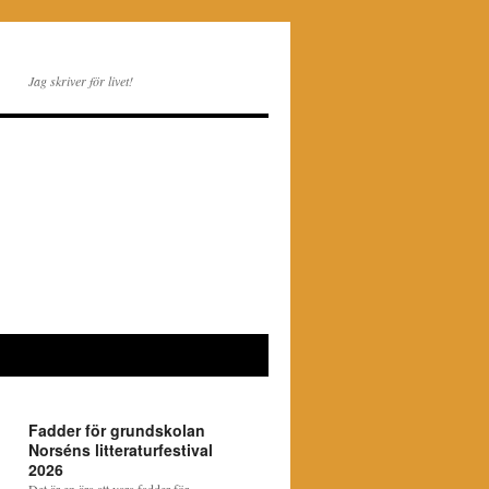
Jag skriver för livet!
Fadder för grundskolan
Norséns litteraturfestival
2026