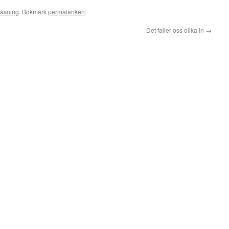
 läsning
. Bokmärk
permalänken
.
Det faller oss olika in
→