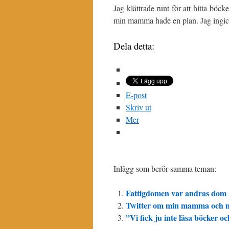
Jag klättrade runt för att hitta böc
min mamma hade en plan. Jag ingic
Dela detta:
E-post
Skriv ut
Mer
Inlägg som berör samma teman:
Fattigdomen var andras dom
Twitter om min mamma och m
”Vi fick ju inte läsa böcker och