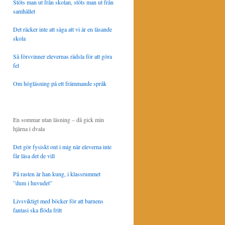
Stöts man ut från skolan, stöts man ut från
samhället
Det räcker inte att säga att vi är en läsande
skola
Så försvinner elevernas rädsla för att göra
fel
Om högläsning på ett främmande språk
En sommar utan läsning – då gick min
hjärna i dvala
Det gör fysiskt ont i mig när eleverna inte
får läsa det de vill
På rasten är han kung, i klassrummet
”dum i huvudet”
Livsviktigt med böcker för att barnens
fantasi ska flöda fritt