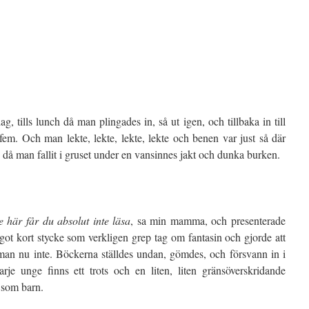
tills lunch då man plingades in, så ut igen, och tillbaka in till
m. Och man lekte, lekte, lekte, lekte och benen var just så där
å man fallit i gruset under en vansinnes jakt och dunka burken.
 här får du absolut inte läsa
, sa min mamma, och presenterade
got kort stycke som verkligen grep tag om fantasin och gjorde att
man nu inte. Böckerna ställdes undan, gömdes, och försvann in i
rje unge finns ett trots och en liten, liten gränsöverskridande
 som barn.