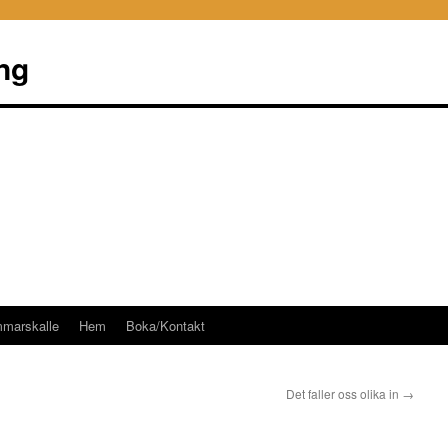
ng
mmarskalle
Hem
Boka/Kontakt
Det faller oss olika in
→