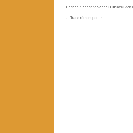
Det här inlägget postades i
Litteratur och
←
Tranströmers penna