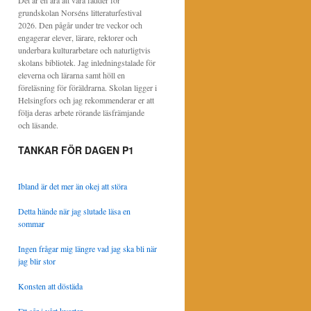
Det är en ära att vara fadder för
grundskolan Norséns litteraturfestival
2026. Den pågår under tre veckor och
engagerar elever, lärare, rektorer och
underbara kulturarbetare och naturligtvis
skolans bibliotek. Jag inledningstalade för
eleverna och lärarna samt höll en
föreläsning för föräldrarna. Skolan ligger i
Helsingfors och jag rekommenderar er att
följa deras arbete rörande läsfrämjande
och läsande.
TANKAR FÖR DAGEN P1
Ibland är det mer än okej att störa
Detta hände när jag slutade läsa en
sommar
Ingen frågar mig längre vad jag ska bli när
jag blir stor
Konsten att döstäda