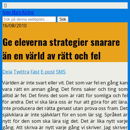
Anne-Marie Körling
16/08/2010
Ge eleverna strategier snarare
än en värld av rätt och fel
Dela
Twittra
Fäst
E-post
SMS
Världen är inte svart eller vit. Det som var fel en gång kan
vara rätt en annan gång. Det finns saker och ting som
alltid är fel. Det finns det som är rätt för somliga och fel
för andra. Det vi ska lära oss är hur att göra för att lära.
Inte producera det rätta genast utan pröva oss fram. Det
självklara är inte självklart för en som lär sig. Språket är
nytt för den som ska lära sig det. Det är lika nytt varje
gång. Att skriva är nytt varje gång vi skriver. Jag skriver