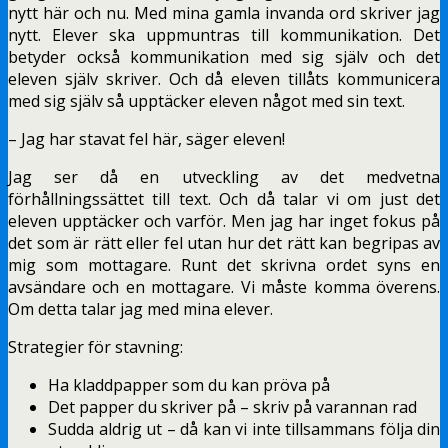
nytt här och nu. Med mina gamla invanda ord skriver jag
nytt. Elever ska uppmuntras till kommunikation. Det
betyder också kommunikation med sig själv och det
eleven själv skriver. Och då eleven tillåts kommunicera
med sig själv så upptäcker eleven något med sin text.
– Jag har stavat fel här, säger eleven!
Jag ser då en utveckling av det medvetna
förhållningssättet till text. Och då talar vi om just det
eleven upptäcker och varför. Men jag har inget fokus på
det som är rätt eller fel utan hur det rätt kan begripas av
mig som mottagare. Runt det skrivna ordet syns en
avsändare och en mottagare. Vi måste komma överens.
Om detta talar jag med mina elever.
Strategier för stavning:
Ha kladdpapper som du kan pröva på
Det papper du skriver på – skriv på varannan rad
Sudda aldrig ut – då kan vi inte tillsammans följa din