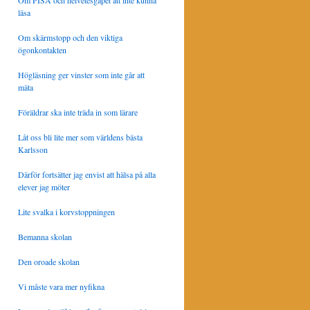
Om PISA och helvetesgapet att inte kunna
läsa
Om skärmstopp och den viktiga
ögonkontakten
Högläsning ger vinster som inte går att
mäta
Föräldrar ska inte träda in som lärare
Låt oss bli lite mer som världens bästa
Karlsson
Därför fortsätter jag envist att hälsa på alla
elever jag möter
Lite svalka i korvstoppningen
Bemanna skolan
Den oroade skolan
Vi måste vara mer nyfikna