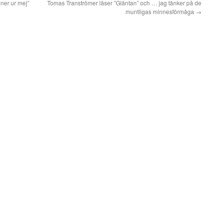
nner ur mej”
Tomas Tranströmer läser ”Gläntan” och … jag tänker på de
muntligas minnesförmåga
→