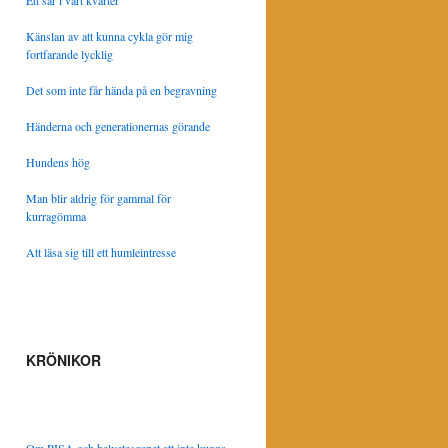
Ett sår i vårt kvarter
Känslan av att kunna cykla gör mig
fortfarande lycklig
Det som inte får hända på en begravning
Händerna och generationernas görande
Hundens hög
Man blir aldrig för gammal för
kurragömma
Att läsa sig till ett humleintresse
KRÖNIKOR