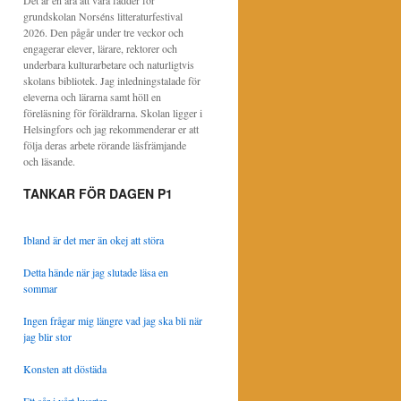
Det är en ära att vara fadder för
grundskolan Norséns litteraturfestival
2026. Den pågår under tre veckor och
engagerar elever, lärare, rektorer och
underbara kulturarbetare och naturligtvis
skolans bibliotek. Jag inledningstalade för
eleverna och lärarna samt höll en
föreläsning för föräldrarna. Skolan ligger i
Helsingfors och jag rekommenderar er att
följa deras arbete rörande läsfrämjande
och läsande.
TANKAR FÖR DAGEN P1
Ibland är det mer än okej att störa
Detta hände när jag slutade läsa en
sommar
Ingen frågar mig längre vad jag ska bli när
jag blir stor
Konsten att döstäda