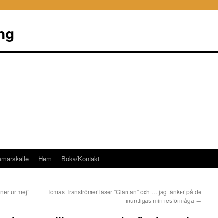
ng
mmarskalle
Hem
Boka/Kontakt
nner ur mej”
Tomas Tranströmer läser ”Gläntan” och … jag tänker på de
muntligas minnesförmåga
→