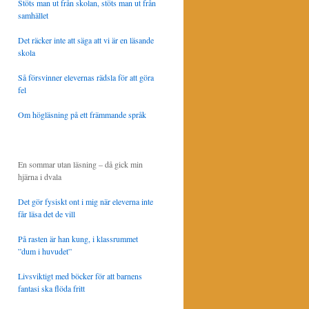
Stöts man ut från skolan, stöts man ut från
samhället
Det räcker inte att säga att vi är en läsande
skola
Så försvinner elevernas rädsla för att göra
fel
Om högläsning på ett främmande språk
En sommar utan läsning – då gick min
hjärna i dvala
Det gör fysiskt ont i mig när eleverna inte
får läsa det de vill
På rasten är han kung, i klassrummet
”dum i huvudet”
Livsviktigt med böcker för att barnens
fantasi ska flöda fritt