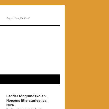
Jag skriver för livet!
Fadder för grundskolan
Norséns litteraturfestival
2026