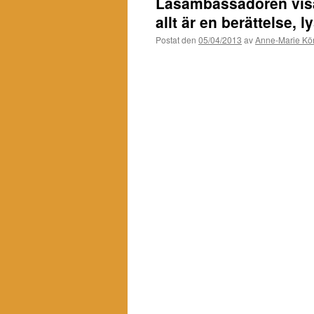
Läsambassadören visar
allt är en berättelse, l
Postat den
05/04/2013
av
Anne-Marie Kör