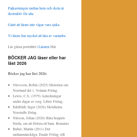
Pajkastningen mellan hem och skola är
destruktiv för alla
Galet att lärare inte vågar vara sjuka
Vi lärare har mycket att lära av varandra
Läs gärna porträttet i
Läraren
Här
BÖCKER JAG läser eller har
läst 2026
Böcker jag har läst
2026:
Olovsson, Robin (2025) Historien om
Norrland del 1. Volante Förlag.
Lewis, C.S. (1979) Anteckningar
under dagar av sorg. Libris Förlag.
Edelfeldt, Inger (2026) Skönheten.
Norstedts förlag.
Nilsson, Johan (2026) Bära hoppets
börda, om att förlora ett barn. Bonniers
Buber, Martin (2011) Det
mellanmänskliga. Dualis Förlag AB