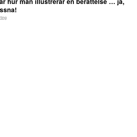
 hur man illustrerar en berättelse … ja,
yssna!
ling