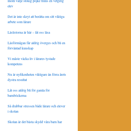
Inom varje stökig pojke finns en vetgirig
elev
Det är inte skryt att berätta om sitt viktiga
arbete som lärare
Läslistorna är här – låt oss läsa
Läsförmågan får aldrig överges och bli en
förväntad kunskap
Vi måste väcka liv i lärares tystade
kompetens
Nu är nyfikenheten viktigare än förra årets
dystra resultat
Låt oss aldrig bli för gamla för
barnböckerna
Så drabbar stressen både lärare och elever
i skolan
Skolan är det bästa skydd våra barn har