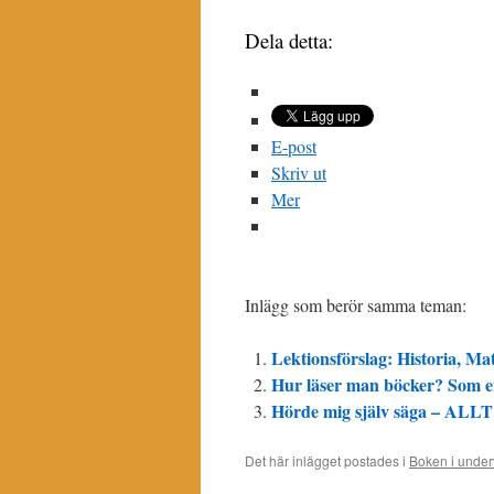
Dela detta:
E-post
Skriv ut
Mer
Inlägg som berör samma teman:
Lektionsförslag: Historia, Mat
Hur läser man böcker? Som e
Hörde mig själv säga – ALLT 
Det här inlägget postades i
Boken i under