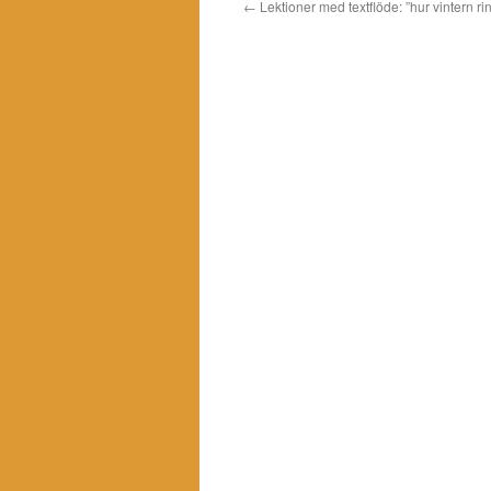
←
Lektioner med textflöde: ”hur vintern ri