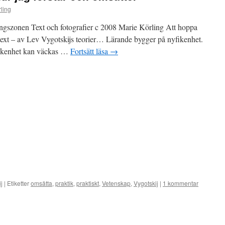
ling
ingszonen Text och fotografier c 2008 Marie Körling Att hoppa
h text – av Lev Vygotskijs teorier… Lärande bygger på nyfikenhet.
fikenhet kan väckas …
Fortsätt läsa
→
j
|
Etiketter
omsätta
,
praktik
,
praktiskt
,
Vetenskap
,
Vygotskij
|
1 kommentar