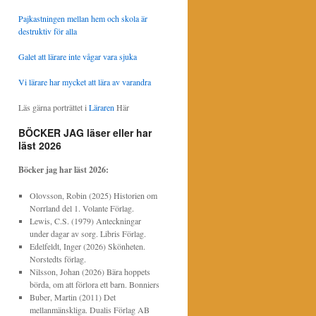
Pajkastningen mellan hem och skola är
destruktiv för alla
Galet att lärare inte vågar vara sjuka
Vi lärare har mycket att lära av varandra
Läs gärna porträttet i
Läraren
Här
BÖCKER JAG läser eller har
läst 2026
Böcker jag har läst
2026:
Olovsson, Robin (2025) Historien om
Norrland del 1. Volante Förlag.
Lewis, C.S. (1979) Anteckningar
under dagar av sorg. Libris Förlag.
Edelfeldt, Inger (2026) Skönheten.
Norstedts förlag.
Nilsson, Johan (2026) Bära hoppets
börda, om att förlora ett barn. Bonniers
Buber, Martin (2011) Det
mellanmänskliga. Dualis Förlag AB