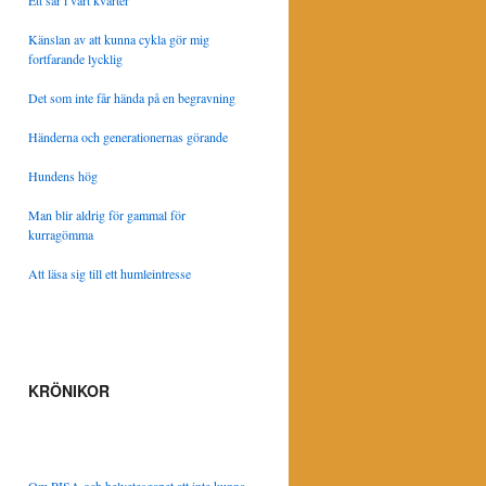
Ett sår i vårt kvarter
Känslan av att kunna cykla gör mig
fortfarande lycklig
Det som inte får hända på en begravning
Händerna och generationernas görande
Hundens hög
Man blir aldrig för gammal för
kurragömma
Att läsa sig till ett humleintresse
KRÖNIKOR