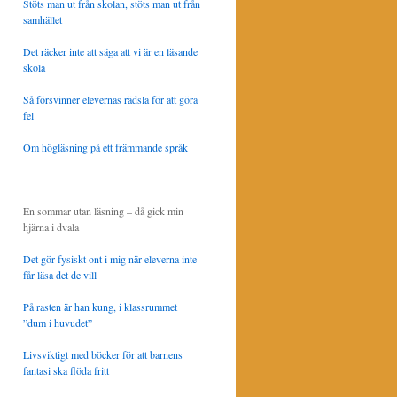
Stöts man ut från skolan, stöts man ut från
samhället
Det räcker inte att säga att vi är en läsande
skola
Så försvinner elevernas rädsla för att göra
fel
Om högläsning på ett främmande språk
En sommar utan läsning – då gick min
hjärna i dvala
Det gör fysiskt ont i mig när eleverna inte
får läsa det de vill
På rasten är han kung, i klassrummet
”dum i huvudet”
Livsviktigt med böcker för att barnens
fantasi ska flöda fritt