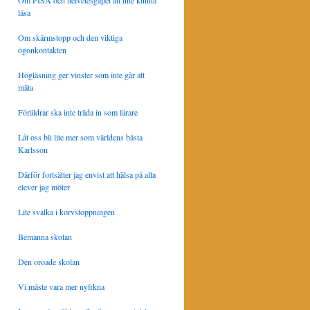
Om PISA och helvetesgapet att inte kunna
läsa
Om skärmstopp och den viktiga
ögonkontakten
Högläsning ger vinster som inte går att
mäta
Föräldrar ska inte träda in som lärare
Låt oss bli lite mer som världens bästa
Karlsson
Därför fortsätter jag envist att hälsa på alla
elever jag möter
Lite svalka i korvstoppningen
Bemanna skolan
Den oroade skolan
Vi måste vara mer nyfikna