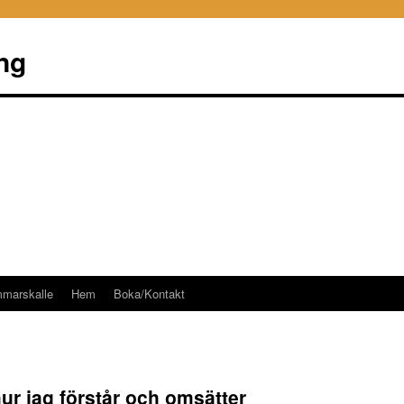
ng
mmarskalle
Hem
Boka/Kontakt
hur jag förstår och omsätter