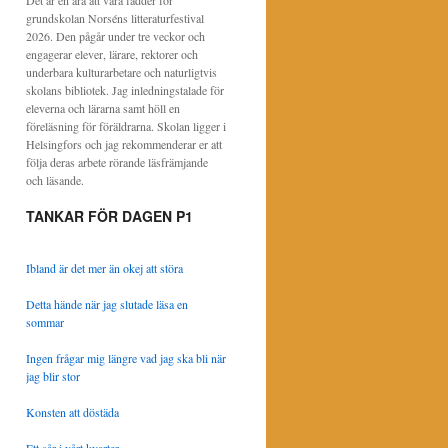
Det är en ära att vara fadder för
grundskolan Norséns litteraturfestival
2026. Den pågår under tre veckor och
engagerar elever, lärare, rektorer och
underbara kulturarbetare och naturligtvis
skolans bibliotek. Jag inledningstalade för
eleverna och lärarna samt höll en
föreläsning för föräldrarna. Skolan ligger i
Helsingfors och jag rekommenderar er att
följa deras arbete rörande läsfrämjande
och läsande.
TANKAR FÖR DAGEN P1
Ibland är det mer än okej att störa
Detta hände när jag slutade läsa en
sommar
Ingen frågar mig längre vad jag ska bli när
jag blir stor
Konsten att döstäda