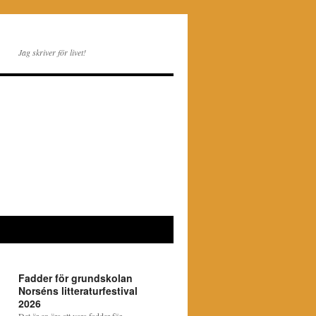
Jag skriver för livet!
Fadder för grundskolan
Norséns litteraturfestival
2026