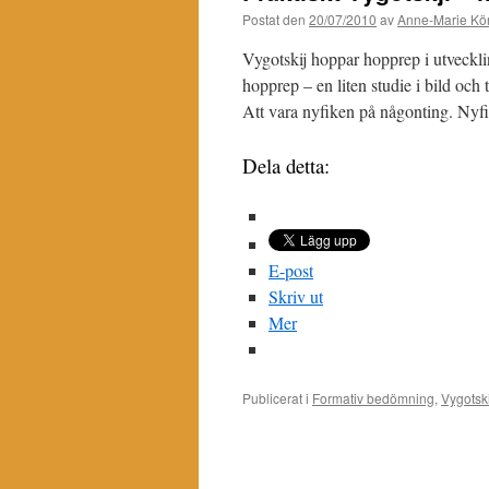
Postat den
20/07/2010
av
Anne-Marie Kör
Vygotskij hoppar hopprep i utveckl
hopprep – en liten studie i bild oc
Att vara nyfiken på någonting. Ny
Dela detta:
E-post
Skriv ut
Mer
Publicerat i
Formativ bedömning
,
Vygotski