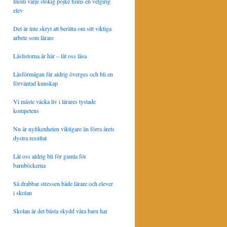
Inom varje stökig pojke finns en vetgirig
elev
Det är inte skryt att berätta om sitt viktiga
arbete som lärare
Läslistorna är här – låt oss läsa
Läsförmågan får aldrig överges och bli en
förväntad kunskap
Vi måste väcka liv i lärares tystade
kompetens
Nu är nyfikenheten viktigare än förra årets
dystra resultat
Låt oss aldrig bli för gamla för
barnböckerna
Så drabbar stressen både lärare och elever
i skolan
Skolan är det bästa skydd våra barn har