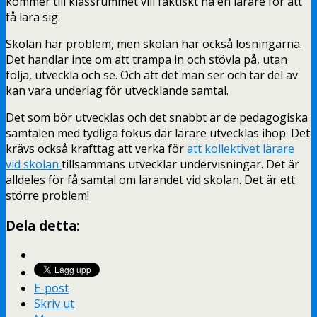
kommer till klassrummet vill faktiskt ha en lärare för att
få lära sig.
Skolan har problem, men skolan har också lösningarna.
Det handlar inte om att trampa in och stövla på, utan
följa, utveckla och se. Och att det man ser och tar del av
kan vara underlag för utvecklande samtal.
Det som bör utvecklas och det snabbt är de pedagogiska
samtalen med tydliga fokus där lärare utvecklas ihop. Det
krävs också krafttag att verka för
att kollektivet lärare
vid skolan
tillsammans utvecklar undervisningar. Det är
alldeles för få samtal om lärandet vid skolan. Det är ett
större problem!
Dela detta:
E-post
Skriv ut