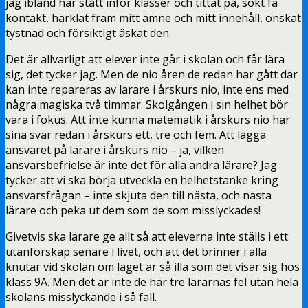
jag ibland har stått inför klasser och tittat på, sökt få
kontakt, harklat fram mitt ämne och mitt innehåll, önskat
tystnad och försiktigt äskat den.
Det är allvarligt att elever inte går i skolan och får lära
sig, det tycker jag. Men de nio åren de redan har gått där
kan inte repareras av lärare i årskurs nio, inte ens med
några magiska två timmar. Skolgången i sin helhet bör
vara i fokus. Att inte kunna matematik i årskurs nio har
sina svar redan i årskurs ett, tre och fem. Att lägga
ansvaret på lärare i årskurs nio – ja, vilken
ansvarsbefrielse är inte det för alla andra lärare? Jag
tycker att vi ska börja utveckla en helhetstanke kring
ansvarsfrågan – inte skjuta den till nästa, och nästa
lärare och peka ut dem som de som misslyckades!
Givetvis ska lärare ge allt så att eleverna inte ställs i ett
utanförskap senare i livet, och att det brinner i alla
knutar vid skolan om läget är så illa som det visar sig hos
klass 9A. Men det är inte de här tre lärarnas fel utan hela
skolans misslyckande i så fall.