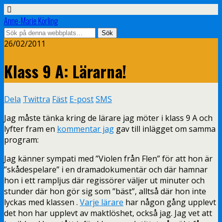
Anne-Marie Körling
26/02/2011
Klass 9 A: Lärarna!
Dela
Twittra
Fäst
E-post
SMS
Jag måste tänka kring de lärare jag möter i klass 9 A och
lyfter fram en
kommentar jag
gav till inlägget om samma
program:
Jag känner sympati med ”Violen från Flen” för att hon är
”skådespelare” i en dramadokumentär och där hamnar
hon i ett rampljus där regissörer väljer ut minuter och
stunder där hon gör sig som ”bäst”, alltså där hon inte
lyckas med klassen .
Varje lärare
har någon gång upplevt
det hon har upplevt av maktlöshet, också jag. Jag vet att