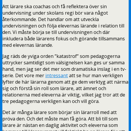
Att lärare ska coachas och få reflektera över sin
undervisning under skolans regi bör vara något
återkommande. Det handlar om att utveckla
undervisningen och följa elevernas lärande i relation till
den. Vi måste börja se till undervisningen och där
inkludera både lärarens fokus och görande tillsammans
med elevernas lärande.
Jag räds de yviga orden ”katastrof” som pedagogerna
uttrycker samtidigt som välsignelsen kan ges ur samma
hand, men jag ser det mer som dramatiska inslag i en tv-
serie. Det vore mer
intressant
att se hur man verkligen
lyfter de här lärarna genom att ge dem verktyg att närma
sig och förstå sin roll som lärare, att ämnet och
relationerna med eleverna är viktig, vilket jag tror att de
tre pedagogerna verkligen kan och vill göra.
Det är många lärare som börjar sin lärarroll med att
pröva den. Och det måste man få göra. Att bli till som
lärare är nästan en daglig aktivitet och eleverna som