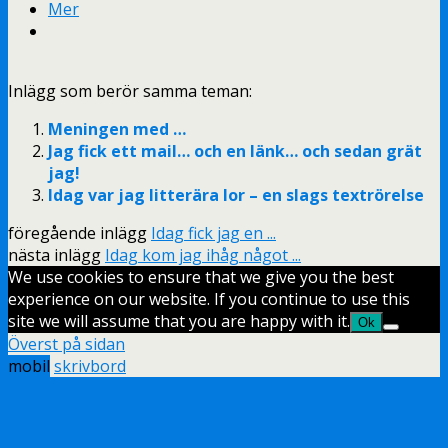
Mer
Inlägg som berör samma teman:
Meningen med …
Jag fick ett mail… och en länk… och sedan grät
jag!
Idag var jag litterära Ior – en slags textrörelse
föregående inlägg
Idag fick jag en ...
nästa inlägg
Idag kom jag ihåg något ...
We use cookies to ensure that we give you the best
experience on our website. If you continue to use this
site we will assume that you are happy with it.
Ok
Överst på sidan
mobil
skrivbord