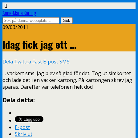
Anne-Marie Körling
09/03/2011
Idag fick jag ett …
Dela
Twittra
Fäst
E-post
SMS
… vackert sms. Jag blev så glad för det. Tog ut simkortet
och lade det i en vacker kartong. På kartongen skrev jag
sparas. Därefter var telefonen helt död.
Dela detta:
E-post
Skriv ut