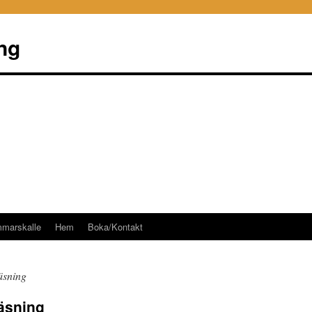
ng
mmarskalle
Hem
Boka/Kontakt
äsning
äsning