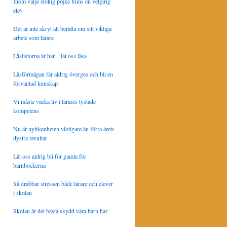
Inom varje stökig pojke finns en vetgirig
elev
Det är inte skryt att berätta om sitt viktiga
arbete som lärare
Läslistorna är här – låt oss läsa
Läsförmågan får aldrig överges och bli en
förväntad kunskap
Vi måste väcka liv i lärares tystade
kompetens
Nu är nyfikenheten viktigare än förra årets
dystra resultat
Låt oss aldrig bli för gamla för
barnböckerna
Så drabbar stressen både lärare och elever
i skolan
Skolan är det bästa skydd våra barn har