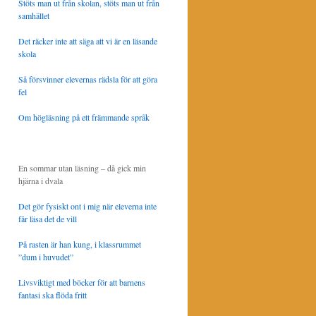
Stöts man ut från skolan, stöts man ut från
samhället
Det räcker inte att säga att vi är en läsande
skola
Så försvinner elevernas rädsla för att göra
fel
Om högläsning på ett främmande språk
En sommar utan läsning – då gick min
hjärna i dvala
Det gör fysiskt ont i mig när eleverna inte
får läsa det de vill
På rasten är han kung, i klassrummet
”dum i huvudet”
Livsviktigt med böcker för att barnens
fantasi ska flöda fritt