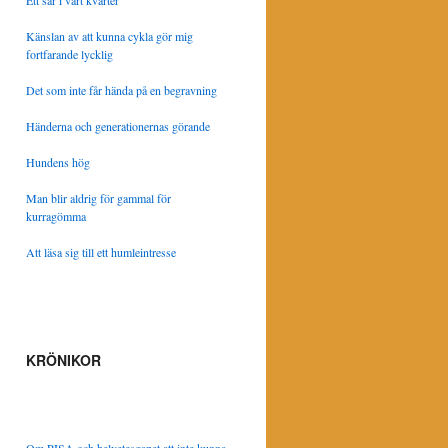
Ett sår i vårt kvarter
Känslan av att kunna cykla gör mig
fortfarande lycklig
Det som inte får hända på en begravning
Händerna och generationernas görande
Hundens hög
Man blir aldrig för gammal för
kurragömma
Att läsa sig till ett humleintresse
KRÖNIKOR