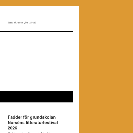
Jag skriver för livet!
Fadder för grundskolan
Norséns litteraturfestival
2026