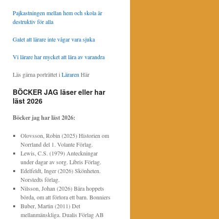
Pajkastningen mellan hem och skola är
destruktiv för alla
Galet att lärare inte vågar vara sjuka
Vi lärare har mycket att lära av varandra
Läs gärna porträttet i
Läraren
Här
BÖCKER JAG läser eller har
läst 2026
Böcker jag har läst
2026:
Olovsson, Robin (2025) Historien om
Norrland del 1. Volante Förlag.
Lewis, C.S. (1979) Anteckningar
under dagar av sorg. Libris Förlag.
Edelfeldt, Inger (2026) Skönheten.
Norstedts förlag.
Nilsson, Johan (2026) Bära hoppets
börda, om att förlora ett barn. Bonniers
Buber, Martin (2011) Det
mellanmänskliga. Dualis Förlag AB