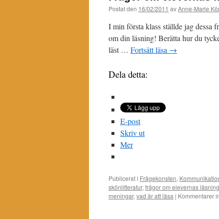
Postat den
16/02/2011
av
Anne-Marie Kör
I min första klass ställde jag dessa 
om din läsning! Berätta hur du tyck
läst …
Fortsätt läsa
→
Dela detta:
E-post
Skriv ut
Mer
Publicerat i
Frågekonsten
,
Kommunikatio
skönlitteratur
,
frågor om elevernas läsnin
meningar
,
vad är att läsa
|
Kommentarer in