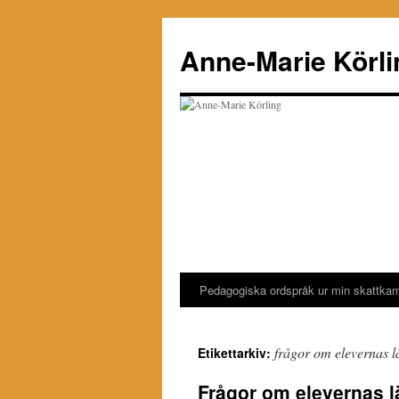
Hoppa
till
Anne-Marie Körli
innehåll
Pedagogiska ordspråk ur min skattka
frågor om elevernas l
Etikettarkiv:
Frågor om elevernas l