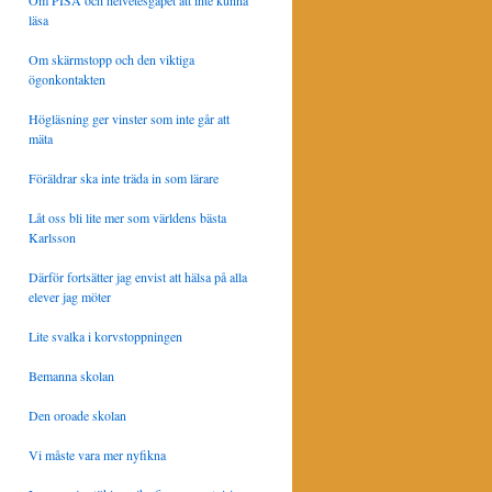
Om PISA och helvetesgapet att inte kunna
läsa
Om skärmstopp och den viktiga
ögonkontakten
Högläsning ger vinster som inte går att
mäta
Föräldrar ska inte träda in som lärare
Låt oss bli lite mer som världens bästa
Karlsson
Därför fortsätter jag envist att hälsa på alla
elever jag möter
Lite svalka i korvstoppningen
Bemanna skolan
Den oroade skolan
Vi måste vara mer nyfikna