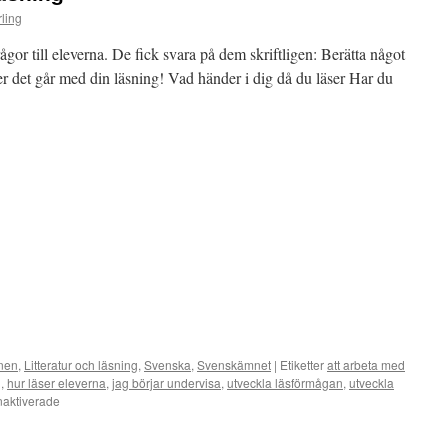
ling
frågor till eleverna. De fick svara på dem skriftligen: Berätta något
er det går med din läsning! Vad händer i dig då du läser Har du
nen
,
Litteratur och läsning
,
Svenska
,
Svenskämnet
|
Etiketter
att arbeta med
g
,
hur läser eleverna
,
jag börjar undervisa
,
utveckla läsförmågan
,
utveckla
för
aktiverade
Frågor
om