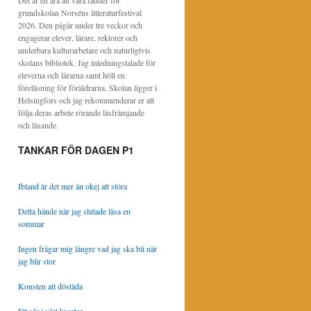
Det är en ära att vara fadder för
grundskolan Norséns litteraturfestival
2026. Den pågår under tre veckor och
engagerar elever, lärare, rektorer och
underbara kulturarbetare och naturligtvis
skolans bibliotek. Jag inledningstalade för
eleverna och lärarna samt höll en
föreläsning för föräldrarna. Skolan ligger i
Helsingfors och jag rekommenderar er att
följa deras arbete rörande läsfrämjande
och läsande.
TANKAR FÖR DAGEN P1
Ibland är det mer än okej att störa
Detta hände när jag slutade läsa en
sommar
Ingen frågar mig längre vad jag ska bli när
jag blir stor
Konsten att döstäda