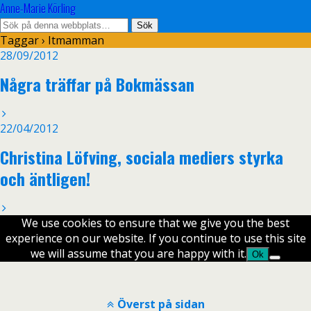
Anne-Marie Körling
Taggar › Itmamman
28/09/2012
Några träffar på Bokmässan
22/04/2012
Christina Löfving, sociala mediers styrka
och äntligen!
We use cookies to ensure that we give you the best
experience on our website. If you continue to use this site
we will assume that you are happy with it.
Ok
Överst på sidan