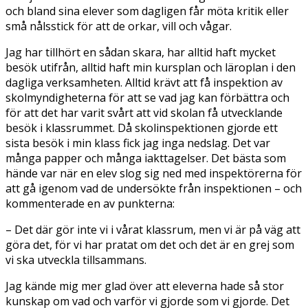
och bland sina elever som dagligen får möta kritik eller
små nålsstick för att de orkar, vill och vågar.
Jag har tillhört en sådan skara, har alltid haft mycket
besök utifrån, alltid haft min kursplan och läroplan i den
dagliga verksamheten. Alltid krävt att få inspektion av
skolmyndigheterna för att se vad jag kan förbättra och
för att det har varit svårt att vid skolan få utvecklande
besök i klassrummet. Då skolinspektionen gjorde ett
sista besök i min klass fick jag inga nedslag. Det var
många papper och många iakttagelser. Det bästa som
hände var när en elev slog sig ned med inspektörerna för
att gå igenom vad de undersökte från inspektionen – och
kommenterade en av punkterna:
– Det där gör inte vi i vårat klassrum, men vi är på väg att
göra det, för vi har pratat om det och det är en grej som
vi ska utveckla tillsammans.
Jag kände mig mer glad över att eleverna hade så stor
kunskap om vad och varför vi gjorde som vi gjorde. Det