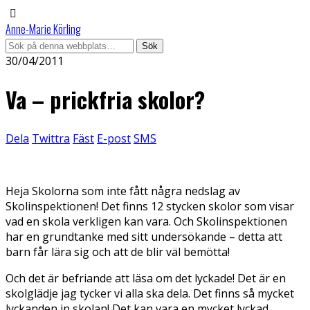
Anne-Marie Körling
30/04/2011
Va – prickfria skolor?
Dela
Twittra
Fäst
E-post
SMS
Heja Skolorna som inte fått några nedslag av
Skolinspektionen! Det finns 12 stycken skolor som visar
vad en skola verkligen kan vara. Och Skolinspektionen
har en grundtanke med sitt undersökande – detta att
barn får lära sig och att de blir väl bemötta!
Och det är befriande att läsa om det lyckade! Det är en
skolglädje jag tycker vi alla ska dela. Det finns så mycket
lyckanden in skolan! Det kan vara en mycket lyckad