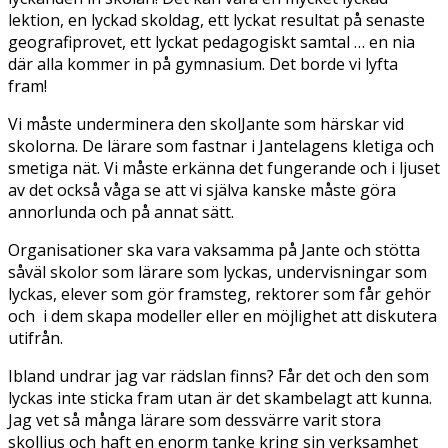
lektion, en lyckad skoldag, ett lyckat resultat på senaste
geografiprovet, ett lyckat pedagogiskt samtal … en nia
där alla kommer in på gymnasium. Det borde vi lyfta
fram!
Vi måste underminera den skolJante som härskar vid
skolorna. De lärare som fastnar i Jantelagens kletiga och
smetiga nät. Vi måste erkänna det fungerande och i ljuset
av det också våga se att vi själva kanske måste göra
annorlunda och på annat sätt.
Organisationer ska vara vaksamma på Jante och stötta
såväl skolor som lärare som lyckas, undervisningar som
lyckas, elever som gör framsteg, rektorer som får gehör
och i dem skapa modeller eller en möjlighet att diskutera
utifrån.
Ibland undrar jag var rädslan finns? Får det och den som
lyckas inte sticka fram utan är det skambelagt att kunna.
Jag vet så många lärare som dessvärre varit stora
skolljus och haft en enorm tanke kring sin verksamhet