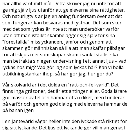
har alltid varit mitt mål. Detta skriver jag nu inte för att
ge mig själv ljus utanför att ge eleverna sina rättigheter.
Och naturligtvis är jag en aning fundersam över att det
som fungerar kan besvaras med tystnad. Det som sker
med det som lyckas är inte att man undersöker varför
utan att man istället skambelägger sig själv för sina
”föreställda” misslyckanden, jämför och genom att
skammen gör människan så illa att man skaffar pilbågar
för att skjuta det som skapar skam i sank. Istället ska
man betrakta sin egen undervisning i ett annat ljus – vad
lyckas hos mig? Vad gör jag som lyckas här? Kan vi bolla
utbildningstankar ihop, så här gör jag, hur gör du?
Vår skolvärld är i det dolda en ”rätt-och-fel-värld”. Det
finns inga gråzoner, det är ett antingen eller. Goda lärare
gör massor av fel och hamnar ofta i diket, men funderar
på varför och genom god dialog med eleverna hamnar de
på banan igen.
I en Jantevärld vågar heller inte den lyckade stå riktigt för
sig sitt lyckande. Det ljus ett lyckande ger vill man genast