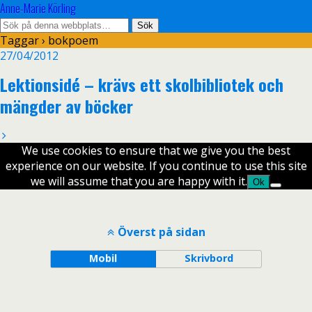
Anne-Marie Körling
Taggar › bokpoem
27/04/2012
Lektionsidé – krävs ett skolbibliotek och
mängder av böcker
We use cookies to ensure that we give you the best
experience on our website. If you continue to use this site
we will assume that you are happy with it.
Ok
Överst på sidan
Mobil
Skrivbord