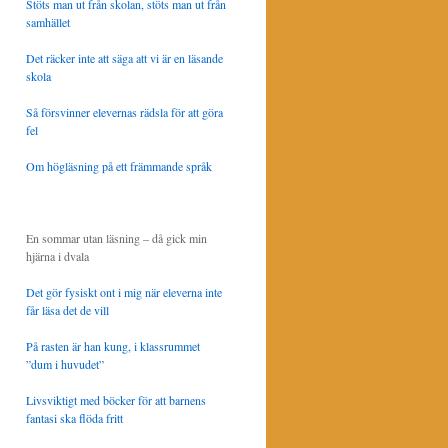
Stöts man ut från skolan, stöts man ut från
samhället
Det räcker inte att säga att vi är en läsande
skola
Så försvinner elevernas rädsla för att göra
fel
Om högläsning på ett främmande språk
En sommar utan läsning – då gick min
hjärna i dvala
Det gör fysiskt ont i mig när eleverna inte
får läsa det de vill
På rasten är han kung, i klassrummet
”dum i huvudet”
Livsviktigt med böcker för att barnens
fantasi ska flöda fritt