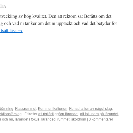
ling
eckling av hög kvalitet. Den att rektorn sa: Berätta om det
ag och vad ni tänker om det ni upptäckt och vad det betyder för
tsätt läsa
→
edömning
,
Klassrummet
,
Kommunikationen
,
Konsultation av något slag
,
ektionsförslag
|
Etiketter
att åskådliggöra lärandet
,
att fokusera på lärandet
,
r och nu
,
lärandet i fokus
,
lärandet i rummet
,
skoldröm
|
3 kommentarer