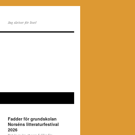
Jag skriver för livet!
Fadder för grundskolan
Norséns litteraturfestival
2026