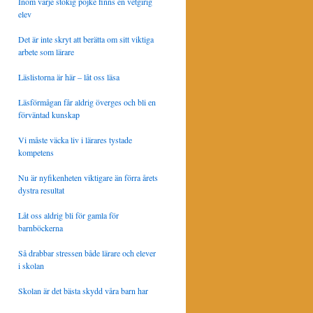
Inom varje stökig pojke finns en vetgirig
elev
Det är inte skryt att berätta om sitt viktiga
arbete som lärare
Läslistorna är här – låt oss läsa
Läsförmågan får aldrig överges och bli en
förväntad kunskap
Vi måste väcka liv i lärares tystade
kompetens
Nu är nyfikenheten viktigare än förra årets
dystra resultat
Låt oss aldrig bli för gamla för
barnböckerna
Så drabbar stressen både lärare och elever
i skolan
Skolan är det bästa skydd våra barn har