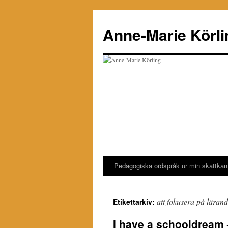
Hoppa
till
Anne-Marie Körli
innehåll
Pedagogiska ordspråk ur min skattka
att fokusera på lärand
Etikettarkiv:
I have a schooldream 