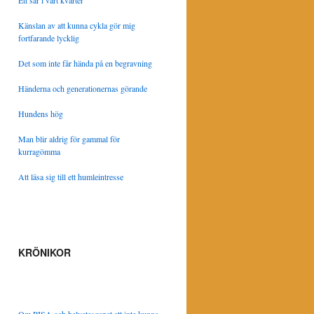
Ett sår i vårt kvarter
Känslan av att kunna cykla gör mig
fortfarande lycklig
Det som inte får hända på en begravning
Händerna och generationernas görande
Hundens hög
Man blir aldrig för gammal för
kurragömma
Att läsa sig till ett humleintresse
KRÖNIKOR