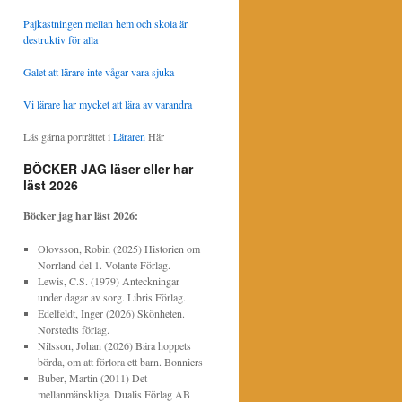
Pajkastningen mellan hem och skola är
destruktiv för alla
Galet att lärare inte vågar vara sjuka
Vi lärare har mycket att lära av varandra
Läs gärna porträttet i
Läraren
Här
BÖCKER JAG läser eller har
läst 2026
Böcker jag har läst
2026:
Olovsson, Robin (2025) Historien om
Norrland del 1. Volante Förlag.
Lewis, C.S. (1979) Anteckningar
under dagar av sorg. Libris Förlag.
Edelfeldt, Inger (2026) Skönheten.
Norstedts förlag.
Nilsson, Johan (2026) Bära hoppets
börda, om att förlora ett barn. Bonniers
Buber, Martin (2011) Det
mellanmänskliga. Dualis Förlag AB