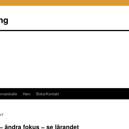
ng
mmarskalle
Hem
Boka/Kontakt
et
– ändra fokus – se lärandet