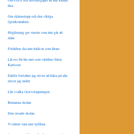
Om PISA och helvetesgapet att inte kunna
läsa
Om skärmstopp och den viktiga
ögonkontakten
Högläsning ger vinster som inte går att
mäta
Föräldrar ska inte träda in som lärare
Låt oss bli lite mer som världens bästa
Karlsson
Därför fortsätter jag envist att hälsa på alla
elever jag möter
Lite svalka i korvstoppningen
Bemanna skolan
Den oroade skolan
Vi måste vara mer nyfikna