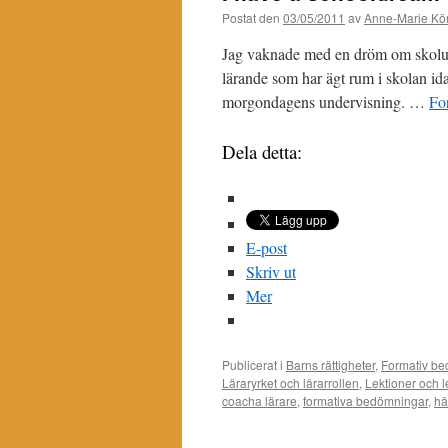
Postat den
03/05/2011
av
Anne-Marie Kör
Jag vaknade med en dröm om skolutv
lärande som har ägt rum i skolan id
morgondagens undervisning. …
For
Dela detta:
E-post
Skriv ut
Mer
Publicerat i
Barns rättigheter
,
Formativ b
Läraryrket och lärarrollen
,
Lektioner och l
coacha lärare
,
formativa bedömningar
,
hä