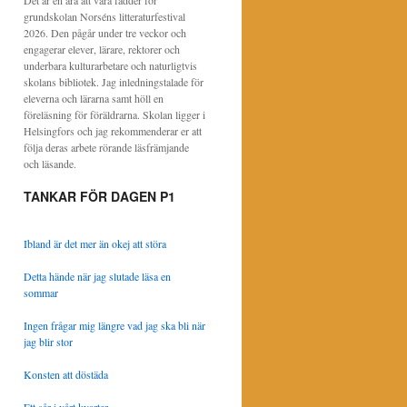
Det är en ära att vara fadder för
grundskolan Norséns litteraturfestival
2026. Den pågår under tre veckor och
engagerar elever, lärare, rektorer och
underbara kulturarbetare och naturligtvis
skolans bibliotek. Jag inledningstalade för
eleverna och lärarna samt höll en
föreläsning för föräldrarna. Skolan ligger i
Helsingfors och jag rekommenderar er att
följa deras arbete rörande läsfrämjande
och läsande.
TANKAR FÖR DAGEN P1
Ibland är det mer än okej att störa
Detta hände när jag slutade läsa en
sommar
Ingen frågar mig längre vad jag ska bli när
jag blir stor
Konsten att döstäda