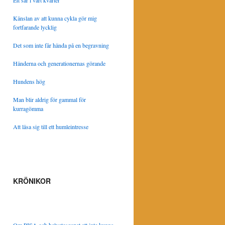
Ett sår i vårt kvarter
Känslan av att kunna cykla gör mig
fortfarande lycklig
Det som inte får hända på en begravning
Händerna och generationernas görande
Hundens hög
Man blir aldrig för gammal för
kurragömma
Att läsa sig till ett humleintresse
KRÖNIKOR