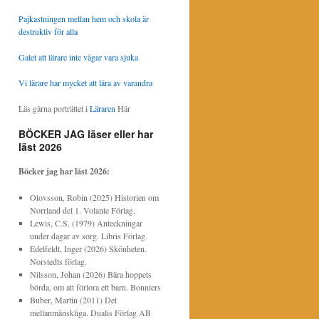
Pajkastningen mellan hem och skola är
destruktiv för alla
Galet att lärare inte vågar vara sjuka
Vi lärare har mycket att lära av varandra
Läs gärna porträttet i
Läraren
Här
BÖCKER JAG läser eller har
läst 2026
Böcker jag har läst
2026:
Olovsson, Robin (2025) Historien om
Norrland del 1. Volante Förlag.
Lewis, C.S. (1979) Anteckningar
under dagar av sorg. Libris Förlag.
Edelfeldt, Inger (2026) Skönheten.
Norstedts förlag.
Nilsson, Johan (2026) Bära hoppets
börda, om att förlora ett barn. Bonniers
Buber, Martin (2011) Det
mellanmänskliga. Dualis Förlag AB