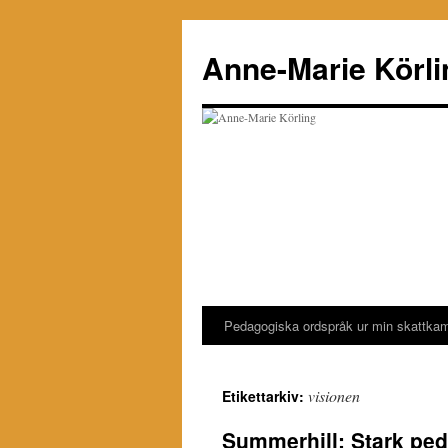
Hoppa
till
Anne-Marie Körli
innehåll
Pedagogiska ordspråk ur min skattka
visionen
Etikettarkiv:
Summerhill: Stark pe