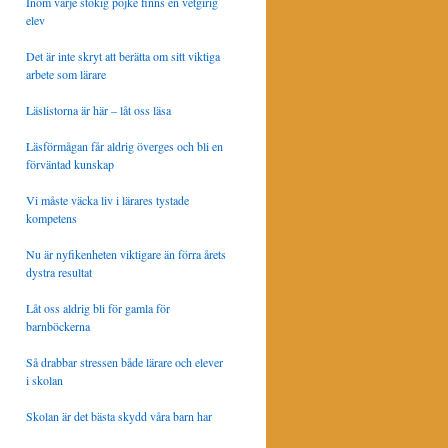
Inom varje stökig pojke finns en vetgirig
elev
Det är inte skryt att berätta om sitt viktiga
arbete som lärare
Läslistorna är här – låt oss läsa
Läsförmågan får aldrig överges och bli en
förväntad kunskap
Vi måste väcka liv i lärares tystade
kompetens
Nu är nyfikenheten viktigare än förra årets
dystra resultat
Låt oss aldrig bli för gamla för
barnböckerna
Så drabbar stressen både lärare och elever
i skolan
Skolan är det bästa skydd våra barn har