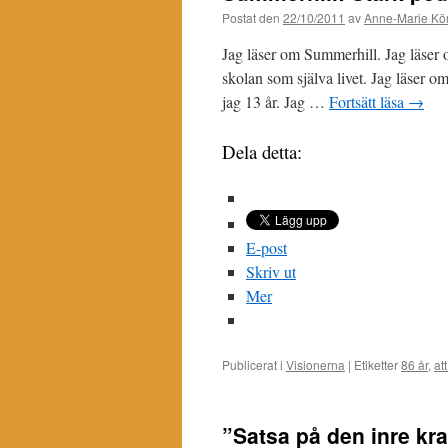
Postat den
22/10/2011
av
Anne-Marie Kör
Jag läser om Summerhill. Jag läser 
skolan som själva livet. Jag läser o
jag 13 år. Jag …
Fortsätt läsa
→
Dela detta:
E-post
Skriv ut
Mer
Publicerat i
Visionerna
|
Etiketter
86 år
,
at
”Satsa på den inre kra