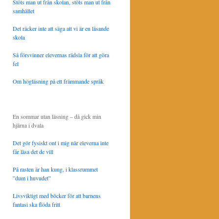
Stöts man ut från skolan, stöts man ut från
samhället
Det räcker inte att säga att vi är en läsande
skola
Så försvinner elevernas rädsla för att göra
fel
Om högläsning på ett främmande språk
En sommar utan läsning – då gick min
hjärna i dvala
Det gör fysiskt ont i mig när eleverna inte
får läsa det de vill
På rasten är han kung, i klassrummet
”dum i huvudet”
Livsviktigt med böcker för att barnens
fantasi ska flöda fritt