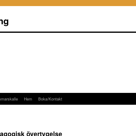
ng
mmarskalle
Hem
Boka/Kontakt
dagogisk övertygelse