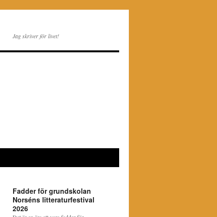
Jag skriver för livet!
Fadder för grundskolan
Norséns litteraturfestival
2026