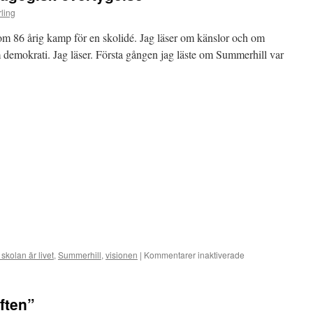
ling
om 86 årig kamp för en skolidé. Jag läser om känslor och om
m demokrati. Jag läser. Första gången jag läste om Summerhill var
t skolan är livet
,
Summerhill
,
visionen
|
Kommentarer inaktiverade
för
Summerhill:
Stark
pedagogisk
ften”
övertygelse