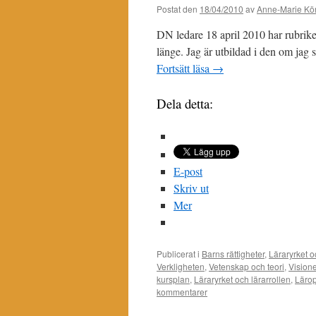
Postat den
18/04/2010
av
Anne-Marie Kör
DN ledare 18 april 2010 har rubrike
länge. Jag är utbildad i den om jag 
Fortsätt läsa
→
Dela detta:
E-post
Skriv ut
Mer
Publicerat i
Barns rättigheter
,
Läraryrket o
Verkligheten
,
Vetenskap och teori
,
Vision
kursplan
,
Läraryrket och lärarrollen
,
Läro
kommentarer