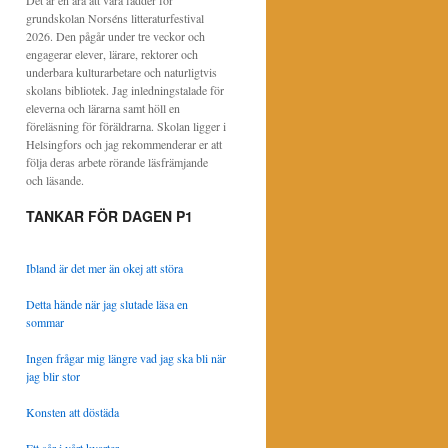
Det är en ära att vara fadder för
grundskolan Norséns litteraturfestival
2026. Den pågår under tre veckor och
engagerar elever, lärare, rektorer och
underbara kulturarbetare och naturligtvis
skolans bibliotek. Jag inledningstalade för
eleverna och lärarna samt höll en
föreläsning för föräldrarna. Skolan ligger i
Helsingfors och jag rekommenderar er att
följa deras arbete rörande läsfrämjande
och läsande.
TANKAR FÖR DAGEN P1
Ibland är det mer än okej att störa
Detta hände när jag slutade läsa en
sommar
Ingen frågar mig längre vad jag ska bli när
jag blir stor
Konsten att döstäda