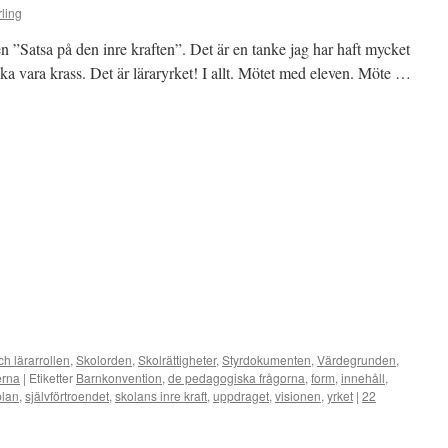
ling
n ”Satsa på den inre kraften”. Det är en tanke jag har haft mycket
ska vara krass. Det är läraryrket! I allt. Mötet med eleven. Möte …
ch lärarrollen
,
Skolorden
,
Skolrättigheter
,
Styrdokumenten
,
Värdegrunden
,
erna
|
Etiketter
Barnkonvention
,
de pedagogiska frågorna
,
form
,
innehåll
,
plan
,
självförtroendet
,
skolans inre kraft
,
uppdraget
,
visionen
,
yrket
|
22