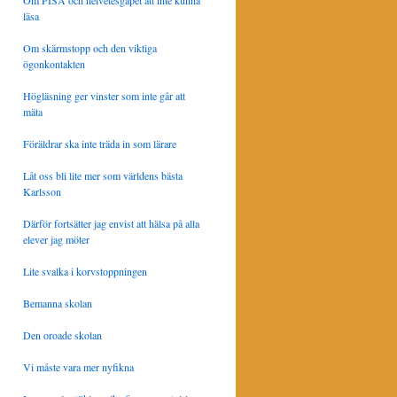
Om PISA och helvetesgapet att inte kunna
läsa
Om skärmstopp och den viktiga
ögonkontakten
Högläsning ger vinster som inte går att
mäta
Föräldrar ska inte träda in som lärare
Låt oss bli lite mer som världens bästa
Karlsson
Därför fortsätter jag envist att hälsa på alla
elever jag möter
Lite svalka i korvstoppningen
Bemanna skolan
Den oroade skolan
Vi måste vara mer nyfikna