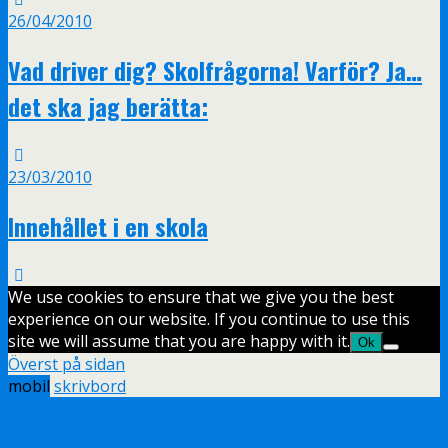
26/04/2010
Vad driver dig? Skolfrågorna! Varför? Ja…
det ska jag berätta:
23/03/2010
Innehållet i en skola
We use cookies to ensure that we give you the best
experience on our website. If you continue to use this
site we will assume that you are happy with it.
Ok
Överst på sidan
mobil
skrivbord