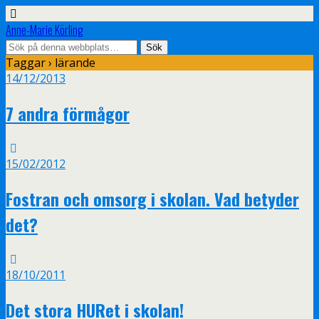
Anne-Marie Körling
Taggar › lärande
14/12/2013
7 andra förmågor
15/02/2012
Fostran och omsorg i skolan. Vad betyder
det?
18/10/2011
Det stora HURet i skolan!