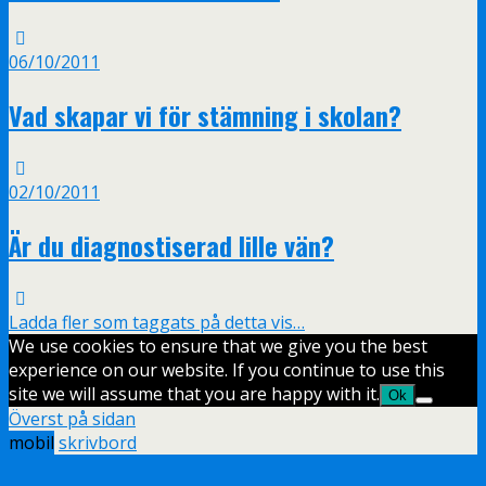
06/10/2011
Vad skapar vi för stämning i skolan?
02/10/2011
Är du diagnostiserad lille vän?
Ladda fler som taggats på detta vis…
We use cookies to ensure that we give you the best
experience on our website. If you continue to use this
site we will assume that you are happy with it.
Ok
Överst på sidan
mobil
skrivbord