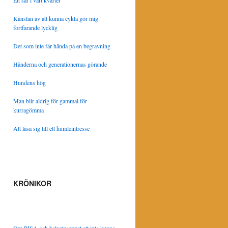
Ett sår i vårt kvarter
Känslan av att kunna cykla gör mig
fortfarande lycklig
Det som inte får hända på en begravning
Händerna och generationernas görande
Hundens hög
Man blir aldrig för gammal för
kurragömma
Att läsa sig till ett humleintresse
KRÖNIKOR