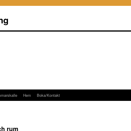
ng
mmarskalle
Hem
Boka/Kontakt
och rum