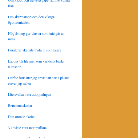
Om PISA och helvetesgapet att inte kunna
läsa
Om skärmstopp och den viktiga
ögonkontakten
Högläsning ger vinster som inte går att
mäta
Föräldrar ska inte träda in som lärare
Låt oss bli lite mer som världens bästa
Karlsson
Därför fortsätter jag envist att hälsa på alla
elever jag möter
Lite svalka i korvstoppningen
Bemanna skolan
Den oroade skolan
Vi måste vara mer nyfikna