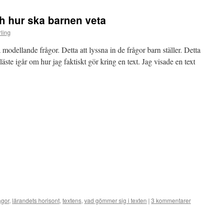
h hur ska barnen veta
ling
lla modellande frågor. Detta att lyssna in de frågor barn ställer. Detta
reläste igår om hur jag faktiskt gör kring en text. Jag visade en text
ågor
,
lärandets horisont
,
textens
,
vad gömmer sig i texten
|
3 kommentarer