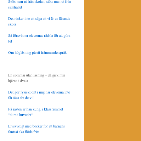
Stöts man ut från skolan, stöts man ut från
samhället
Det räcker inte att säga att vi är en läsande
skola
Så försvinner elevernas rädsla för att göra
fel
Om högläsning på ett främmande språk
En sommar utan läsning – då gick min
hjärna i dvala
Det gör fysiskt ont i mig när eleverna inte
får läsa det de vill
På rasten är han kung, i klassrummet
”dum i huvudet”
Livsviktigt med böcker för att barnens
fantasi ska flöda fritt