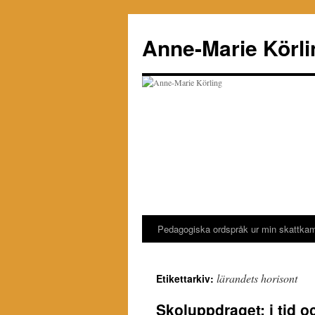
Hoppa
till
Anne-Marie Körli
innehåll
Pedagogiska ordspråk ur min skattka
lärandets horisont
Etikettarkiv:
Skoluppdraget: i tid 