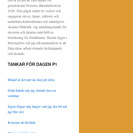
Det är en ära att vara fadder för
grundskolan Norséns litteraturfestival
2026. Den pågår under tre veckor och
engagerar elever, lärare, rektorer och
underbara kulturarbetare och naturligtvis
skolans bibliotek. Jag inledningstalade för
eleverna och lärarna samt höll en
föreläsning för föräldrarna. Skolan ligger i
Helsingfors och jag rekommenderar er att
följa deras arbete rörande läsfrämjande
och läsande.
TANKAR FÖR DAGEN P1
Ibland är det mer än okej att störa
Detta hände när jag slutade läsa en
sommar
Ingen frågar mig längre vad jag ska bli när
jag blir stor
Konsten att döstäda