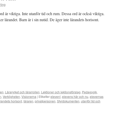
ling
rd är viktiga. Inte utanför tid och rum. Dessa ord är också viktiga.
r lärandet. Barn är i sin nutid. De äger inte lärandets horisont.
nen
,
Läraryrket och lärarrollen
,
Lektioner och lektionsförslag
,
Pedagogik
,
n
,
Verkligheten
,
Visionerna
|
Etiketter
eleven!
,
elevens här och nu
,
elevernas
randets horisont
,
läraren
,
privatpersonen
,
Styrdokumenten
,
utanför tid och