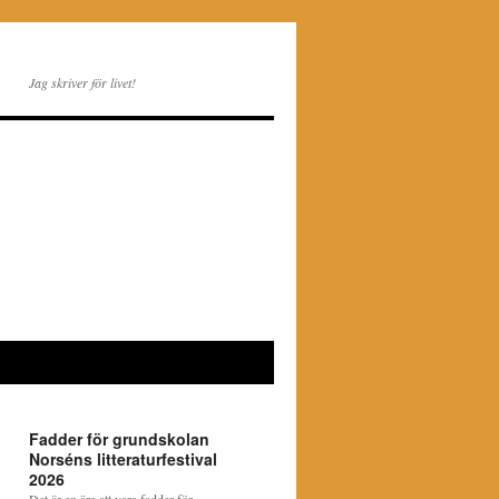
Jag skriver för livet!
Fadder för grundskolan
Norséns litteraturfestival
2026