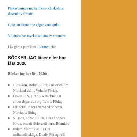
Pajkastningen mellan hem och skola är
destruktiv för alla
Galet att lärare inte vågar vara sjuka
Vi lärare har mycket att lära av varandra
Läs gärna porträttet i
Läraren
Här
BÖCKER JAG läser eller har
läst 2026
Böcker jag har läst
2026:
Olovsson, Robin (2025) Historien om
Norrland del 1. Volante Förlag.
Lewis, C.S. (1979) Anteckningar
under dagar av sorg. Libris Förlag.
Edelfeldt, Inger (2026) Skönheten.
Norstedts förlag.
Nilsson, Johan (2026) Bära hoppets
börda, om att förlora ett barn. Bonniers
Buber, Martin (2011) Det
mellanmänskliga. Dualis Förlag AB