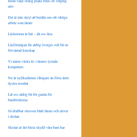
Inom varje stökig pojke finns en vetgirig
elev
Det är inte skryt att berätta om sitt viktiga
arbete som lärare
Läslistorna är här – låt oss läsa
Läsförmågan får aldrig överges och bli en
förväntad kunskap
Vi måste väcka liv i lärares tystade
kompetens
Nu är nyfikenheten viktigare än förra årets
dystra resultat
Låt oss aldrig bli för gamla för
barnböckerna
Så drabbar stressen både lärare och elever
i skolan
Skolan är det bästa skydd våra barn har