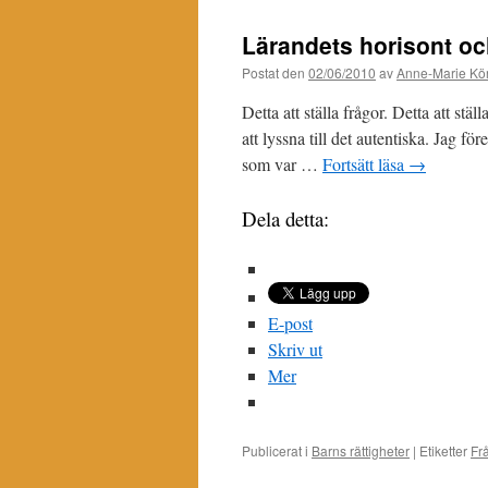
Lärandets horisont oc
Postat den
02/06/2010
av
Anne-Marie Kör
Detta att ställa frågor. Detta att stä
att lyssna till det autentiska. Jag fö
som var …
Fortsätt läsa
→
Dela detta:
E-post
Skriv ut
Mer
Publicerat i
Barns rättigheter
|
Etiketter
Fr