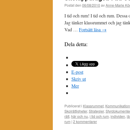
Postat den
06/08/2010
av
Anne-Marie Kör
I tid och rum! I tid och rum. Dessa o
Jag tänker klassrummet och jag tänke
Vad …
Fortsätt läsa
→
Dela detta:
E-post
Skriv ut
Mer
Publicerat i
Klassrummet
,
Kommunikatio
Skolrättigheter
,
Strategier
,
Styrdokumente
rätt
,
här och nu
,
i tid och rum
,
individen
,
lä
rum
|
2 kommentarer