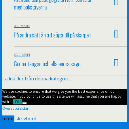
med bokstäverna
06/07/2015
På andra sätt än att säga till på skarpen
20/01/2014
Godnattsagan och alla andra sagor
Ladda fler från denna kategori…
We use cookies to ensure that we give you the best experience on our
website. If you continue to use this site we will assume that you are happy
with it.
Ok
Överst på sidan
mobil
skrivbord