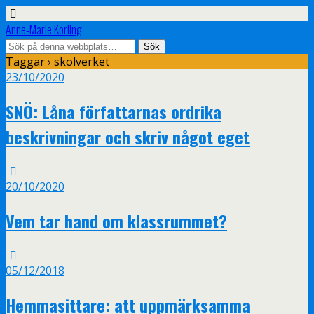
Anne-Marie Körling
Taggar › skolverket
23/10/2020
SNÖ: Låna författarnas ordrika
beskrivningar och skriv något eget
20/10/2020
Vem tar hand om klassrummet?
05/12/2018
Hemmasittare: att uppmärksamma