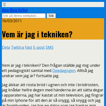
Anne-Marie Körling
16/03/2011
Vem är jag i tekniken?
Dela
Twittra
Fäst
E-post
SMS
Vem är jag i tekniken? Den frågan ställde jag mig under
ett pedagogiskt samtal med
Öpedagogen
. Alltså jag
undrar vem jag är? fortsatte jag.
Jag älskar att rosta bröd i ugnen och inte i brödrosten,
jag knådar hellre degen med händerna än att sätta degar
i apparaterna, jag har kastat ut min television, jag fingrar
på min Iphone för att den är så snygg, så snygg och jag
är formbunden, jag har en dator som jag hankar mig