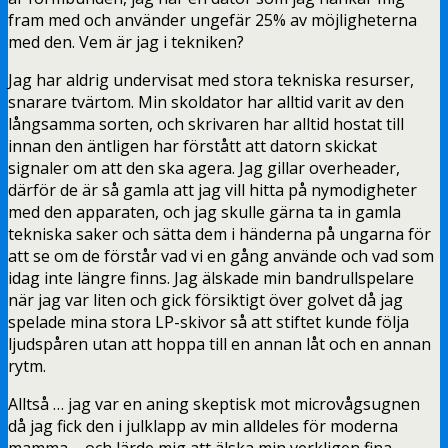
fram med och använder ungefär 25% av möjligheterna
med den. Vem är jag i tekniken?
Jag har aldrig undervisat med stora tekniska resurser,
snarare tvärtom. Min skoldator har alltid varit av den
långsamma sorten, och skrivaren har alltid hostat till
innan den äntligen har förstått att datorn skickat
signaler om att den ska agera. Jag gillar overheader,
därför de är så gamla att jag vill hitta på nymodigheter
med den apparaten, och jag skulle gärna ta in gamla
tekniska saker och sätta dem i händerna på ungarna för
att se om de förstår vad vi en gång använde och vad som
idag inte längre finns. Jag älskade min bandrullspelare
när jag var liten och gick försiktigt över golvet då jag
spelade mina stora LP-skivor så att stiftet kunde följa
ljudspåren utan att hoppa till en annan låt och en annan
rytm.
Alltså … jag var en aning skeptisk mot microvågsugnen
då jag fick den i julklapp av min alldeles för moderna
mamma – och lärde mig att älska min verkligen fina