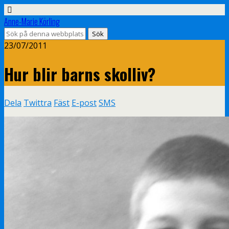
Anne-Marie Körling
23/07/2011
Hur blir barns skolliv?
Dela
Twittra
Fäst
E-post
SMS