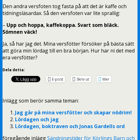
Den andra versfoten tog fasta på att det är kaffe och
tidningsläsardax. Så den versfoten var lite sprallig:
–
Upp och hoppa, kaffekoppa. Svart som bläck.
Sömnen väck!
Ja, så har jag det. Mina versfötter försöker på bästa sätt
att göra min lördag till en bra början. Hur har ni det med
era versfötter?
Dela detta:
E-post
Skriv ut
Mer
Inlägg som berör samma teman:
Jag går på mina versfötter och skapar nödrim!
Lördagen och jag
Lördagen, boktraven och Jonas Gardells ord
föregående inlägg
Sändningstider för Körlings Barn och