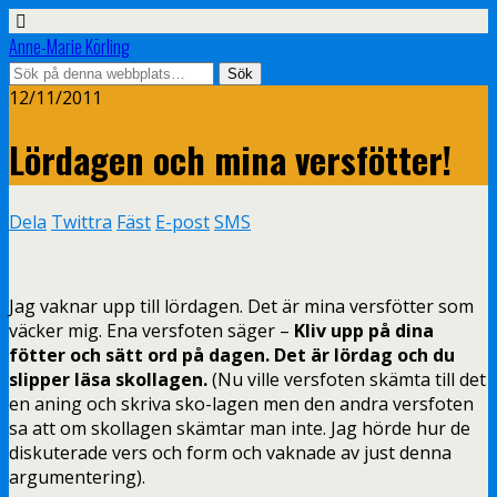
Anne-Marie Körling
12/11/2011
Lördagen och mina versfötter!
Dela
Twittra
Fäst
E-post
SMS
Jag vaknar upp till lördagen. Det är mina versfötter som
väcker mig. Ena versfoten säger –
Kliv upp på dina
fötter och sätt ord på dagen. Det är lördag och du
slipper läsa skollagen.
(Nu ville versfoten skämta till det
en aning och skriva sko-lagen men den andra versfoten
sa att om skollagen skämtar man inte. Jag hörde hur de
diskuterade vers och form och vaknade av just denna
argumentering).