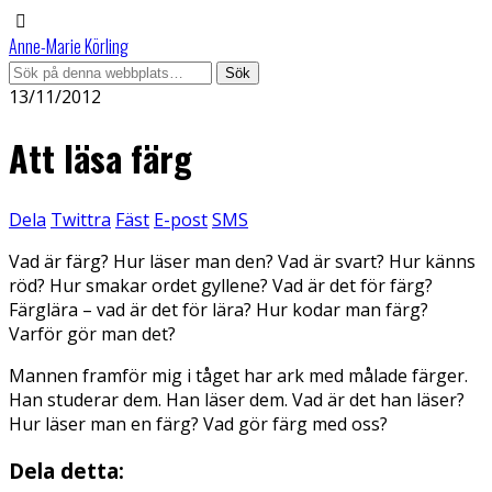
Anne-Marie Körling
13/11/2012
Att läsa färg
Dela
Twittra
Fäst
E-post
SMS
Vad är färg? Hur läser man den? Vad är svart? Hur känns
röd? Hur smakar ordet gyllene? Vad är det för färg?
Färglära – vad är det för lära? Hur kodar man färg?
Varför gör man det?
Mannen framför mig i tåget har ark med målade färger.
Han studerar dem. Han läser dem. Vad är det han läser?
Hur läser man en färg? Vad gör färg med oss?
Dela detta: