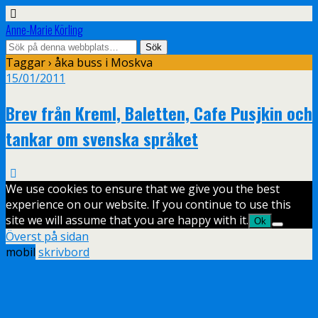
Anne-Marie Körling
Taggar › åka buss i Moskva
15/01/2011
Brev från Kreml, Baletten, Cafe Pusjkin och
tankar om svenska språket
We use cookies to ensure that we give you the best
experience on our website. If you continue to use this
site we will assume that you are happy with it.
Ok
Överst på sidan
mobil
skrivbord