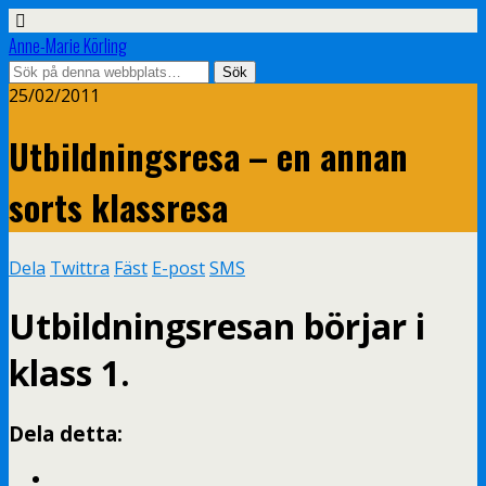
Anne-Marie Körling
25/02/2011
Utbildningsresa – en annan
sorts klassresa
Dela
Twittra
Fäst
E-post
SMS
Utbildningsresan börjar i
klass 1.
Dela detta: