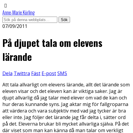
Anne-Marie Körling
07/09/2011
På djupet tala om elevens
lärande
Dela
Twittra
Fäst
E-post
SMS
Att tala allvarligt om elevens lärande, allt det lärande som
eleven visar och det eleven kan är viktiga saker. Jag är
djupt allvarlig då jag talar med elever om vad de kan och
hur deras kunnande syns. Jag aktar mig för fallgroparna
att värdera och vara subjektiv med vad jag tycker är bra
eller inte. Jag följer det lärande jag får delta i, sätter ord
på det. Eleverna brukar bli mycket allvarliga själva. På det
där viset som man kan känna då man talar om verkligt