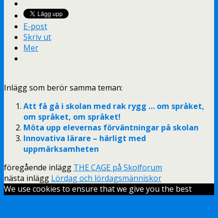
E-post
Skriv ut
Mer
Inlägg som berör samma teman:
Att få gå i skolan med rak rygg … om språket,
om språket, om språket!
Möta upp elevernas förväntningar på skolan
Innovativa lärare – härligt med
uppmärksamheten
föregående inlägg
THE CAGE på Skolforum
nästa inlägg
Lördag och lördagsmänniskor
We use cookies to ensure that we give you the best
experience on our website. If you continue to use this
site we will assume that you are happy with it.
Ok