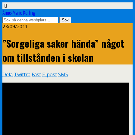
Anne-Marie Körling
23/09/2011
”Sorgeliga saker hända” något
om tillstånden i skolan
Dela
Twittra
Fäst
E-post
SMS