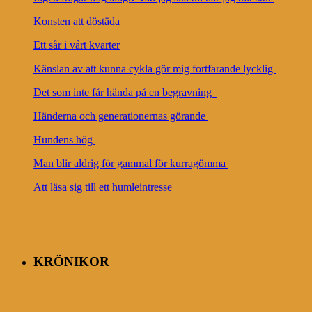
Konsten att döstäda
Ett sår i vårt kvarter
Känslan av att kunna cykla gör mig fortfarande lycklig
Det som inte får hända på en begravning
Händerna och generationernas görande
Hundens hög
Man blir aldrig för gammal för kurragömma
Att läsa sig till ett humleintresse
KRÖNIKOR