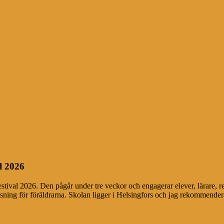
l 2026
festival 2026. Den pågår under tre veckor och engagerar elever, lärare, r
äsning för föräldrarna. Skolan ligger i Helsingfors och jag rekommendera