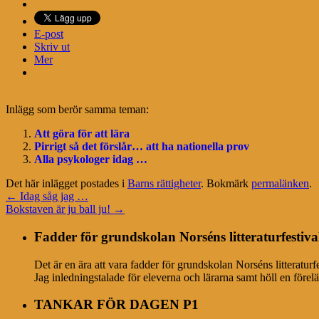
E-post
Skriv ut
Mer
Inlägg som berör samma teman:
Att göra för att lära
Pirrigt så det förslår… att ha nationella prov
Alla psykologer idag …
Det här inlägget postades i
Barns rättigheter
. Bokmärk
permalänken
.
←
Idag såg jag …
Bokstaven är ju ball ju!
→
Fadder för grundskolan Norséns litteraturfestiva
Det är en ära att vara fadder för grundskolan Norséns litteratur
Jag inledningstalade för eleverna och lärarna samt höll en förel
TANKAR FÖR DAGEN P1