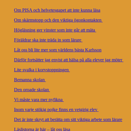
Om PISA och helvetesgapet att inte kunna läsa
Om skärmstopp och den viktiga ögonkontakten
Högläsning ger vinster som inte går att mäta
Föräldrar ska inte träda in som lärare
Låt oss bli lite mer som världens bästa Karlsson
Därför fortsätter jag envist att hälsa på alla elever jag möter
Lite svalka i korvstoppningen
Bemanna skolan
Den oroade skolan
Vi måste vara mer nyfikna
Inom varje stökig pojke finns en vetgirig elev
Det är inte skryt att berätta om sitt viktiga arbete som lärare
Läslistorna är här – låt oss läsa