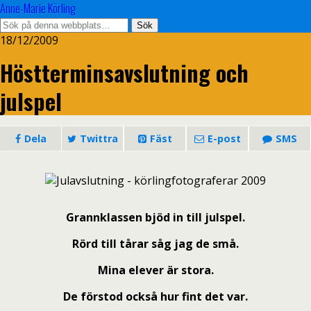
Anne-Marie Körling
18/12/2009
Höstterminsavslutning och
julspel
Dela
Twittra
Fäst
E-post
SMS
Grannklassen bjöd in till julspel.
Rörd till tårar såg jag de små.
Mina elever är stora.
De förstod också hur fint det var.