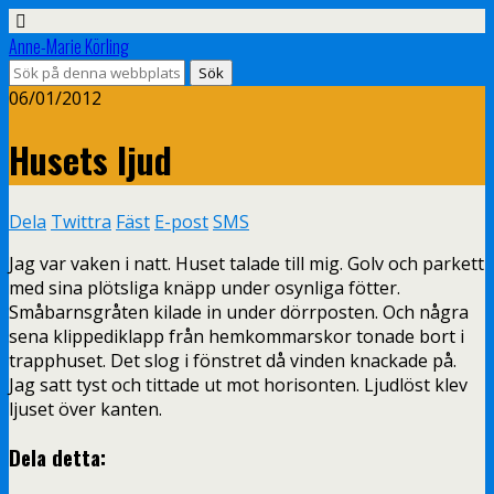
Anne-Marie Körling
06/01/2012
Husets ljud
Dela
Twittra
Fäst
E-post
SMS
Jag var vaken i natt. Huset talade till mig. Golv och parkett
med sina plötsliga knäpp under osynliga fötter.
Småbarnsgråten kilade in under dörrposten. Och några
sena klippediklapp från hemkommarskor tonade bort i
trapphuset. Det slog i fönstret då vinden knackade på.
Jag satt tyst och tittade ut mot horisonten. Ljudlöst klev
ljuset över kanten.
Dela detta: