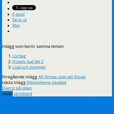
E-post
Skriv ut
Mer
Inlägg som berör samma teman:
Lördag
Husets ljud del 2
Ljud och slummer
föregående inlägg
Att finnas utan att finnas
nästa inlägg
Bibliotekens ickedöd
Överst på sidan
mobil
skrivbord