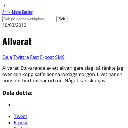
Anne-Marie Körling
10/03/2012
Allvarat
Dela
Twittra
Fäst
E-post
SMS
Allvarat! Ett varande av ett allvarligare slag, så tänkte jag
över min kopp kaffe denna lördagsmorgon. Livet har en
horisont bortom här och nu. Något kan skönjas.
Dela detta:
Tweet
E-post