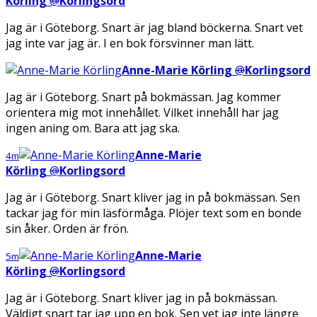
Körling
@
Korlingsord
Jag är i Göteborg. Snart är jag bland böckerna. Snart vet
jag inte var jag är. I en bok försvinner man lätt.
Anne-Marie Körling
@
Korlingsord
Jag är i Göteborg. Snart på bokmässan. Jag kommer
orientera mig mot innehållet. Vilket innehåll har jag
ingen aning om. Bara att jag ska.
Anne-Marie
4m
Körling
@
Korlingsord
Jag är i Göteborg. Snart kliver jag in på bokmässan. Sen
tackar jag för min läsförmåga. Plöjer text som en bonde
sin åker. Orden är frön.
Anne-Marie
5m
Körling
@
Korlingsord
Jag är i Göteborg. Snart kliver jag in på bokmässan.
Väldigt snart tar jag upp en bok. Sen vet jag inte längre