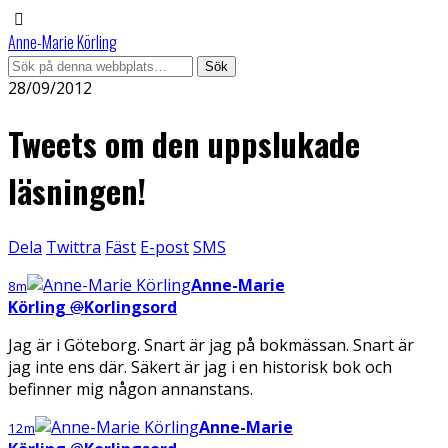
Anne-Marie Körling
28/09/2012
Tweets om den uppslukade
läsningen!
Dela
Twittra
Fäst
E-post
SMS
Anne-Marie
8m
Körling
@
Korlingsord
Jag är i Göteborg. Snart är jag på bokmässan. Snart är
jag inte ens där. Säkert är jag i en historisk bok och
befinner mig någon annanstans.
Anne-Marie
12m