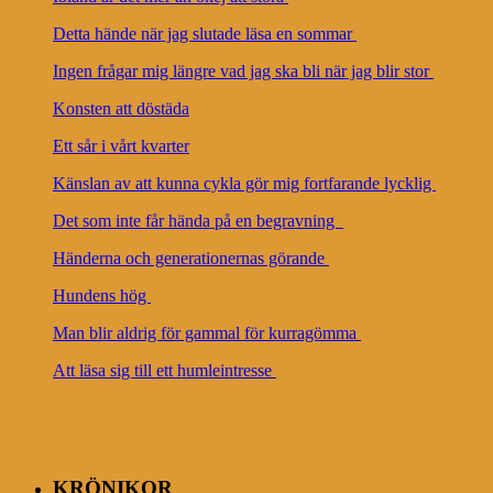
Detta hände när jag slutade läsa en sommar
Ingen frågar mig längre vad jag ska bli när jag blir stor
Konsten att döstäda
Ett sår i vårt kvarter
Känslan av att kunna cykla gör mig fortfarande lycklig
Det som inte får hända på en begravning
Händerna och generationernas görande
Hundens hög
Man blir aldrig för gammal för kurragömma
Att läsa sig till ett humleintresse
KRÖNIKOR