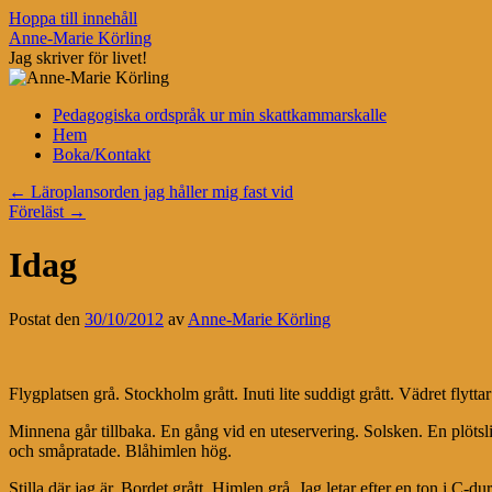
Hoppa till innehåll
Anne-Marie Körling
Jag skriver för livet!
Pedagogiska ordspråk ur min skattkammarskalle
Hem
Boka/Kontakt
←
Läroplansorden jag håller mig fast vid
Föreläst
→
Idag
Postat den
30/10/2012
av
Anne-Marie Körling
Flygplatsen grå. Stockholm grått. Inuti lite suddigt grått. Vädret flyttar
Minnena går tillbaka. En gång vid en uteservering. Solsken. En plöts
och småpratade. Blåhimlen hög.
Stilla där jag är. Bordet grått. Himlen grå. Jag letar efter en ton i C-dur