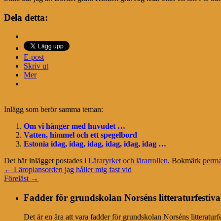
Dela detta:
E-post
Skriv ut
Mer
Inlägg som berör samma teman:
Om vi hänger med huvudet …
Vatten, himmel och ett spegelbord
Estonia idag, idag, idag, idag, idag, idag …
Det här inlägget postades i
Läraryrket och lärarrollen
. Bokmärk
perma
←
Läroplansorden jag håller mig fast vid
Föreläst
→
Fadder för grundskolan Norséns litteraturfestiva
Det är en ära att vara fadder för grundskolan Norséns litteratur