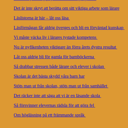
Det är inte skryt att berätta om sitt viktiga arbete som lärare
Läslistorna är här – låt oss läsa
Läsförmågan får aldrig överges och bli en förväntad kunskap
Vi måste väcka liv i lärares tystade kompetens
Nu är nyfikenheten viktigare än förra årets dystra resultat
Låt oss aldrig bli för gamla för barnböckerna
Så drabbar stressen både lärare och elever i skolan
Skolan är det bästa skydd våra barn har
Stöts man ut från skolan, stöts man ut från samhället
Det räcker inte att säga att vi är en läsande skola
Så försvinner elevernas rädsla för att göra fel
Om högläsning på ett främmande språk