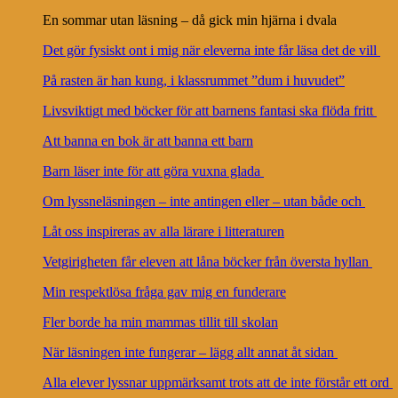
En sommar utan läsning – då gick min hjärna i dvala
Det gör fysiskt ont i mig när eleverna inte får läsa det de vill
På rasten är han kung, i klassrummet ”dum i huvudet”
Livsviktigt med böcker för att barnens fantasi ska flöda fritt
Att banna en bok är att banna ett barn
Barn läser inte för att göra vuxna glada
Om lyssneläsningen – inte antingen eller – utan både och
Låt oss inspireras av alla lärare i litteraturen
Vetgirigheten får eleven att låna böcker från översta hyllan
Min respektlösa fråga gav mig en funderare
Fler borde ha min mammas tillit till skolan
När läsningen inte fungerar – lägg allt annat åt sidan
Alla elever lyssnar uppmärksamt trots att de inte förstår ett ord