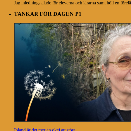
Jag inledningstalade för eleverna och lärarna samt höll en förel
TANKAR FÖR DAGEN P1
Ibland är det mer än okej att störa