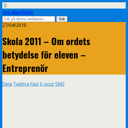
Anne-Marie Körling
27/04/2010
Skola 2011 – Om ordets
betydelse för eleven –
Entreprenör
Dela
Twittra
Fäst
E-post
SMS