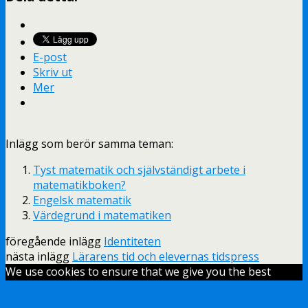
E-post
Skriv ut
Mer
Inlägg som berör samma teman:
Tyst matematik och självständigt arbete i
matematikboken?
Engelsk matematik
Värdegrund i matematiken
föregående inlägg
Identiteten
nästa inlägg
Lärarens tid och elevernas tidspress
We use cookies to ensure that we give you the best
experience on our website. If you continue to use this
site we will assume that you are happy with it.
Ok