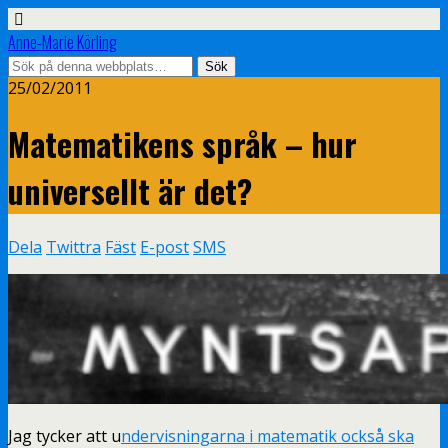
Anne-Marie Körling
25/02/2011
Matematikens språk – hur
universellt är det?
Dela
Twittra
Fäst
E-post
SMS
Jag tycker att u
ndervisningarna i matematik också ska