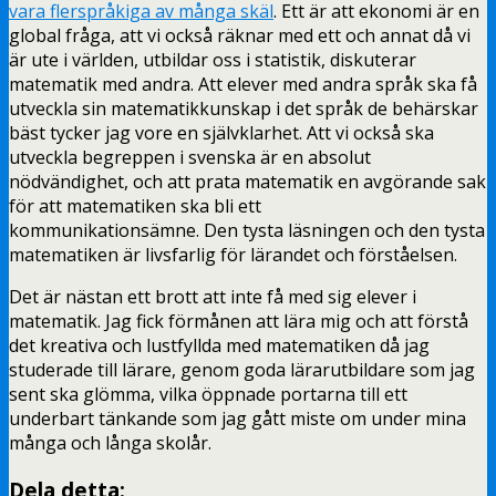
vara flerspråkiga av många skäl
. Ett är att ekonomi är en
global fråga, att vi också räknar med ett och annat då vi
är ute i världen, utbildar oss i statistik, diskuterar
matematik med andra. Att elever med andra språk ska få
utveckla sin matematikkunskap i det språk de behärskar
bäst tycker jag vore en självklarhet. Att vi också ska
utveckla begreppen i svenska är en absolut
nödvändighet, och att prata matematik en avgörande sak
för att matematiken ska bli ett
kommunikationsämne. Den tysta läsningen och den tysta
matematiken är livsfarlig för lärandet och förståelsen.
Det är nästan ett brott att inte få med sig elever i
matematik. Jag fick förmånen att lära mig och att förstå
det kreativa och lustfyllda med matematiken då jag
studerade till lärare, genom goda lärarutbildare som jag
sent ska glömma, vilka öppnade portarna till ett
underbart tänkande som jag gått miste om under mina
många och långa skolår.
Dela detta: