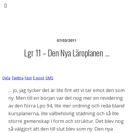
Anne-Marie Körling
07/03/2011
Lgr 11 – Den Nya Läroplanen …
Dela
Twittra
Fäst
E-post
SMS
… jo, jag tycker det är lite fint att vi tar emot den som
ny. Men till en början var det nog mer en revidering
av den förra Lpo 94, lite mer ordning och reda bland
kursplanerna, lite välbehövlig städning och så lite
större gemenskap i form och struktur. Det blev nog
så välgjort att den till slut blev som ny. Den nya