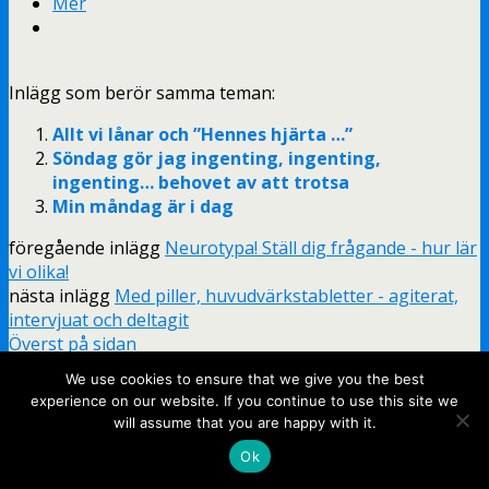
Mer
Inlägg som berör samma teman:
Allt vi lånar och ”Hennes hjärta …”
Söndag gör jag ingenting, ingenting,
ingenting… behovet av att trotsa
Min måndag är i dag
föregående inlägg
Neurotypa! Ställ dig frågande - hur lär
vi olika!
nästa inlägg
Med piller, huvudvärkstabletter - agiterat,
intervjuat och deltagit
Överst på sidan
mobil
skrivbord
We use cookies to ensure that we give you the best
experience on our website. If you continue to use this site we
will assume that you are happy with it.
Ok