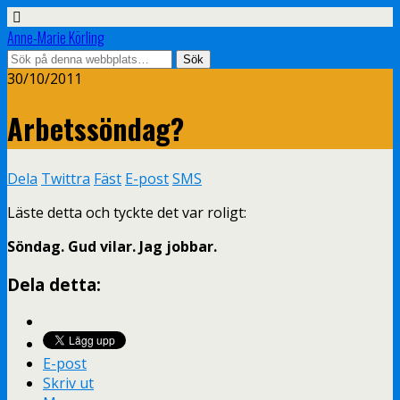
Anne-Marie Körling
30/10/2011
Arbetssöndag?
Dela
Twittra
Fäst
E-post
SMS
Läste detta och tyckte det var roligt:
Söndag. Gud vilar. Jag jobbar.
Dela detta:
E-post
Skriv ut