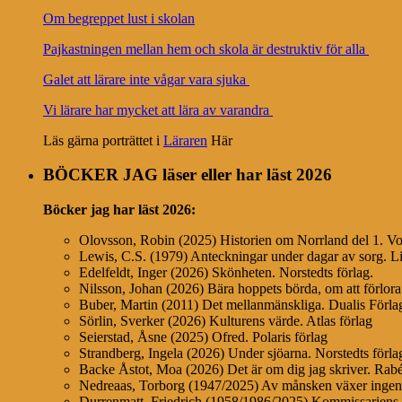
Om begreppet lust i skolan
Pajkastningen mellan hem och skola är destruktiv för alla
Galet att lärare inte vågar vara sjuka
Vi lärare har mycket att lära av varandra
Läs gärna porträttet i
Läraren
Här
BÖCKER JAG läser eller har läst 2026
Böcker jag har läst
2026:
Olovsson, Robin (2025) Historien om Norrland del 1. Vo
Lewis, C.S. (1979) Anteckningar under dagar av sorg. Li
Edelfeldt, Inger (2026) Skönheten. Norstedts förlag.
Nilsson, Johan (2026) Bära hoppets börda, om att förlora
Buber, Martin (2011) Det mellanmänskliga. Dualis Förl
Sörlin, Sverker (2026) Kulturens värde. Atlas förlag
Seierstad, Åsne (2025) Ofred. Polaris förlag
Strandberg, Ingela (2026) Under sjöarna. Norstedts förla
Backe Åstot, Moa (2026) Det är om dig jag skriver. Ra
Nedreaas, Torborg (1947/2025) Av månsken växer ing
Durrenmatt, Friedrich (1958/1986/2025) Kommissariens l