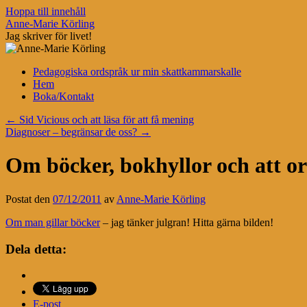
Hoppa till innehåll
Anne-Marie Körling
Jag skriver för livet!
Pedagogiska ordspråk ur min skattkammarskalle
Hem
Boka/Kontakt
←
Sid Vicious och att läsa för att få mening
Diagnoser – begränsar de oss?
→
Om böcker, bokhyllor och att o
Postat den
07/12/2011
av
Anne-Marie Körling
Om man gillar böcker
– jag tänker julgran! Hitta gärna bilden!
Dela detta:
E-post