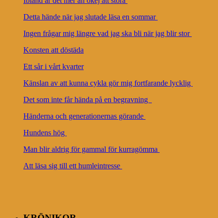
Ibland är det mer än okej att störa
Detta hände när jag slutade läsa en sommar
Ingen frågar mig längre vad jag ska bli när jag blir stor
Konsten att döstäda
Ett sår i vårt kvarter
Känslan av att kunna cykla gör mig fortfarande lycklig
Det som inte får hända på en begravning
Händerna och generationernas görande
Hundens hög
Man blir aldrig för gammal för kurragömma
Att läsa sig till ett humleintresse
KRÖNIKOR