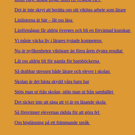
Det är inte skryt att berätta om sitt viktiga arbete som lärare
Läslistorna är här – låt oss läsa
Läsförmågan får aldrig överges och bli en förväntad kunskap
Vi måste väcka liv i lärares tystade kompetens
Nu är nyfikenheten viktigare än förra årets dystra resultat
Låt oss aldrig bli för gamla för barnböckerna
Så drabbar stressen både lärare och elever i skolan
Skolan är det bästa skydd våra barn har
Stöts man ut från skolan, stöts man ut från samhället
Det räcker inte att säga att vi är en läsande skola
Så försvinner elevernas rädsla för att göra fel
Om högläsning på ett främmande språk