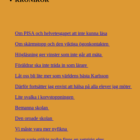
Om PISA och helvetesgapet att inte kunna läsa
Om skärmstopp och den viktiga ögonkontakten
Högläsning ger vinster som inte går att mäta
Föräldrar ska inte träda in som lärare
Låt oss bli lite mer som världens bästa Karlsson
Därför fortsätter jag envist att hälsa på alla elever jag möter
Lite svalka i korvstoppningen
Bemanna skolan
Den oroade skolan
Vi måste vara mer nyfikna
Inom varje stökig pojke finns en vetgirig elev