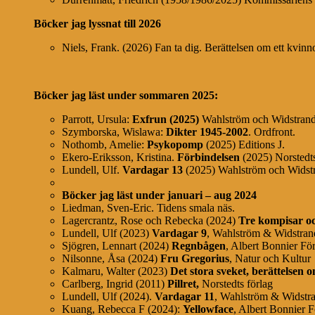
Böcker jag lyssnat till 2026
Niels, Frank. (2026) Fan ta dig. Berättelsen om ett kvin
Böcker jag läst under sommaren 2025:
Parrott, Ursula:
Exfrun (2025)
Wahlström och Widstran
Szymborska, Wislawa:
Dikter 1945-2002
. Ordfront.
Nothomb, Amelie:
Psykopomp
(2025) Editions J.
Ekero-Eriksson, Kristina.
Förbindelsen
(2025) Norstedt
Lundell, Ulf.
Vardagar 13
(2025) Wahlström och Widst
Böcker jag läst under januari – aug 2024
Liedman, Sven-Eric. Tidens smala näs.
Lagercrantz, Rose och Rebecka (2024)
Tre kompisar oc
Lundell, Ulf (2023)
Vardagar 9
, Wahlström & Widstran
Sjögren, Lennart (2024)
Regnbågen
, Albert Bonnier Fö
Nilsonne, Åsa (2024)
Fru Gregorius
, Natur och Kultur
Kalmaru, Walter (2023)
Det stora sveket, berättelsen 
Carlberg, Ingrid (2011)
Pillret,
Norstedts förlag
Lundell, Ulf (2024).
Vardagar 11
, Wahlström & Widstr
Kuang, Rebecca F (2024):
Yellowface
, Albert Bonnier F