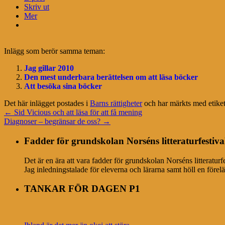
Skriv ut
Mer
Inlägg som berör samma teman:
Jag gillar 2010
Den mest underbara berättelsen om att läsa böcker
Att besöka sina böcker
Det här inlägget postades i
Barns rättigheter
och har märkts med etike
←
Sid Vicious och att läsa för att få mening
Diagnoser – begränsar de oss?
→
Fadder för grundskolan Norséns litteraturfestiva
Det är en ära att vara fadder för grundskolan Norséns litteratur
Jag inledningstalade för eleverna och lärarna samt höll en förel
TANKAR FÖR DAGEN P1