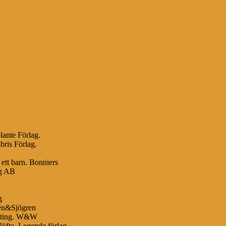
lante Förlag.
bris Förlag.
 ett barn. Bonniers
ag AB
g
bén&Sjögren
enting. W&W
öfte. Legende förlag.