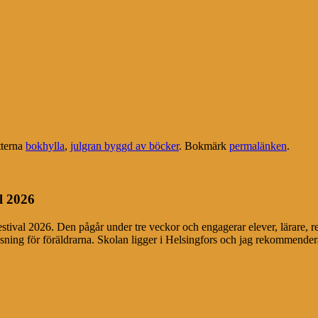
tterna
bokhylla
,
julgran byggd av böcker
. Bokmärk
permalänken
.
l 2026
festival 2026. Den pågår under tre veckor och engagerar elever, lärare, r
äsning för föräldrarna. Skolan ligger i Helsingfors och jag rekommendera