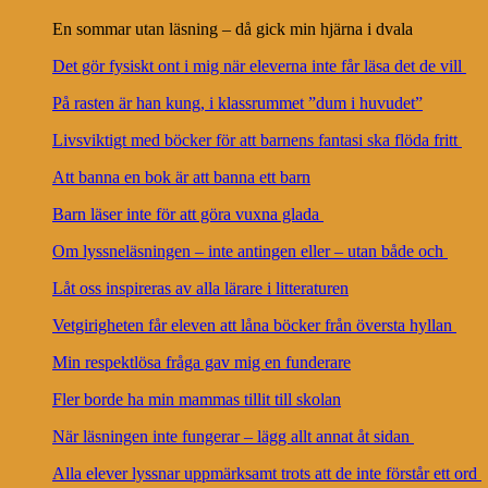
En sommar utan läsning – då gick min hjärna i dvala
Det gör fysiskt ont i mig när eleverna inte får läsa det de vill
På rasten är han kung, i klassrummet ”dum i huvudet”
Livsviktigt med böcker för att barnens fantasi ska flöda fritt
Att banna en bok är att banna ett barn
Barn läser inte för att göra vuxna glada
Om lyssneläsningen – inte antingen eller – utan både och
Låt oss inspireras av alla lärare i litteraturen
Vetgirigheten får eleven att låna böcker från översta hyllan
Min respektlösa fråga gav mig en funderare
Fler borde ha min mammas tillit till skolan
När läsningen inte fungerar – lägg allt annat åt sidan
Alla elever lyssnar uppmärksamt trots att de inte förstår ett ord