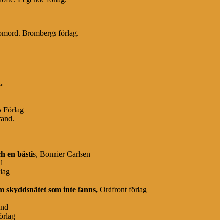
nomord. Brombergs förlag.
d
.
s Förlag
rand.
h en bästi
s, Bonnier Carlsen
d
rlag
om skyddsnätet som inte fanns,
Ordfront förlag
and
örlag