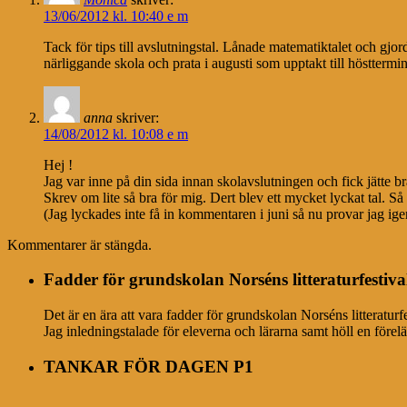
13/06/2012 kl. 10:40 e m
Tack för tips till avslutningstal. Lånade matematiktalet och gjor
närliggande skola och prata i augusti som upptakt till hösttermin
anna
skriver:
14/08/2012 kl. 10:08 e m
Hej !
Jag var inne på din sida innan skolavslutningen och fick jätte 
Skrev om lite så bra för mig. Dert blev ett mycket lyckat tal. Så 
(Jag lyckades inte få in kommentaren i juni så nu provar jag ig
Kommentarer är stängda.
Fadder för grundskolan Norséns litteraturfestiva
Det är en ära att vara fadder för grundskolan Norséns litteratur
Jag inledningstalade för eleverna och lärarna samt höll en förel
TANKAR FÖR DAGEN P1