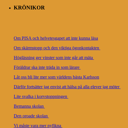
KRÖNIKOR
Om PISA och helvetesgapet att inte kunna läsa
Om skärmstopp och den viktiga ögonkontakten
Högläsning ger vinster som inte går att mäta
Föräldrar ska inte träda in som lärare
Låt oss bli lite mer som världens bästa Karlsson
Därför fortsätter jag envist att hälsa på alla elever jag möter
Lite svalka i korvstoppningen
Bemanna skolan
Den oroade skolan
Vi måste vara mer nyfikna