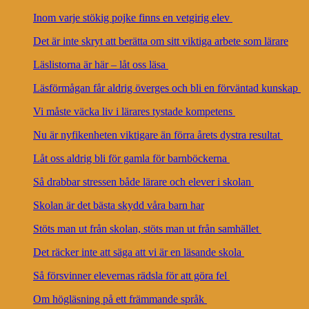
Inom varje stökig pojke finns en vetgirig elev
Det är inte skryt att berätta om sitt viktiga arbete som lärare
Läslistorna är här – låt oss läsa
Läsförmågan får aldrig överges och bli en förväntad kunskap
Vi måste väcka liv i lärares tystade kompetens
Nu är nyfikenheten viktigare än förra årets dystra resultat
Låt oss aldrig bli för gamla för barnböckerna
Så drabbar stressen både lärare och elever i skolan
Skolan är det bästa skydd våra barn har
Stöts man ut från skolan, stöts man ut från samhället
Det räcker inte att säga att vi är en läsande skola
Så försvinner elevernas rädsla för att göra fel
Om högläsning på ett främmande språk