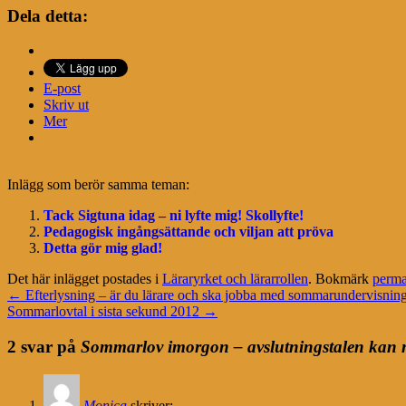
Dela detta:
E-post
Skriv ut
Mer
Inlägg som berör samma teman:
Tack Sigtuna idag – ni lyfte mig! Skollyfte!
Pedagogisk ingångsättande och viljan att pröva
Detta gör mig glad!
Det här inlägget postades i
Läraryrket och lärarrollen
. Bokmärk
perma
←
Efterlysning – är du lärare och ska jobba med sommarundervisnin
Sommarlovtal i sista sekund 2012
→
2 svar på
Sommarlov imorgon – avslutningstalen kan 
Monica
skriver: