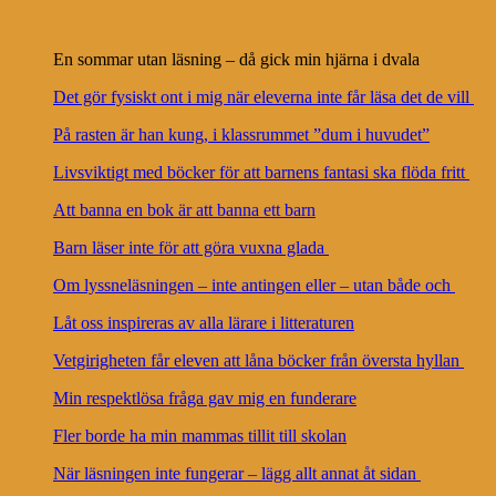
En sommar utan läsning – då gick min hjärna i dvala
Det gör fysiskt ont i mig när eleverna inte får läsa det de vill
På rasten är han kung, i klassrummet ”dum i huvudet”
Livsviktigt med böcker för att barnens fantasi ska flöda fritt
Att banna en bok är att banna ett barn
Barn läser inte för att göra vuxna glada
Om lyssneläsningen – inte antingen eller – utan både och
Låt oss inspireras av alla lärare i litteraturen
Vetgirigheten får eleven att låna böcker från översta hyllan
Min respektlösa fråga gav mig en funderare
Fler borde ha min mammas tillit till skolan
När läsningen inte fungerar – lägg allt annat åt sidan