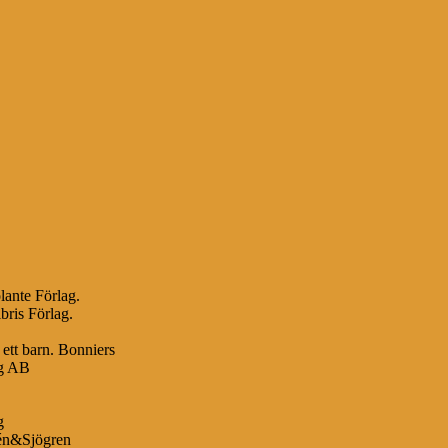
lante Förlag.
bris Förlag.
 ett barn. Bonniers
ag AB
g
bén&Sjögren