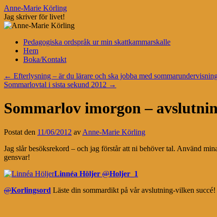
Hoppa
Anne-Marie Körling
till
Jag skriver för livet!
innehåll
Pedagogiska ordspråk ur min skattkammarskalle
Hem
Boka/Kontakt
←
Efterlysning – är du lärare och ska jobba med sommarundervisnin
Sommarlovtal i sista sekund 2012
→
Sommarlov imorgon – avslutnin
Postat den
11/06/2012
av
Anne-Marie Körling
Jag slår besöksrekord – och jag förstår att ni behöver tal. Använd mina. 
gensvar!
Linnéa Höljer
@
Holjer_1
@
Korlingsord
Läste din sommardikt på vår avslutning-vilken succé! 