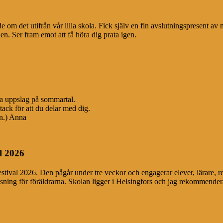
de om det utifrån vår lilla skola. Fick själv en fin avslutningspresent 
en. Ser fram emot att få höra dig prata igen.
bra uppslag på sommartal.
tack för att du delar med dig.
en.) Anna
l 2026
festival 2026. Den pågår under tre veckor och engagerar elever, lärare, r
äsning för föräldrarna. Skolan ligger i Helsingfors och jag rekommendera