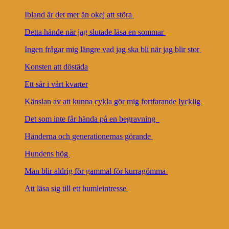
Ibland är det mer än okej att störa
Detta hände när jag slutade läsa en sommar
Ingen frågar mig längre vad jag ska bli när jag blir stor
Konsten att döstäda
Ett sår i vårt kvarter
Känslan av att kunna cykla gör mig fortfarande lycklig
Det som inte får hända på en begravning
Händerna och generationernas görande
Hundens hög
Man blir aldrig för gammal för kurragömma
Att läsa sig till ett humleintresse