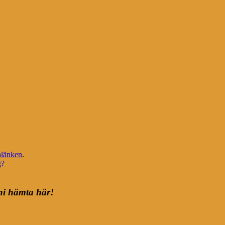
länken
.
g?
ni hämta här!