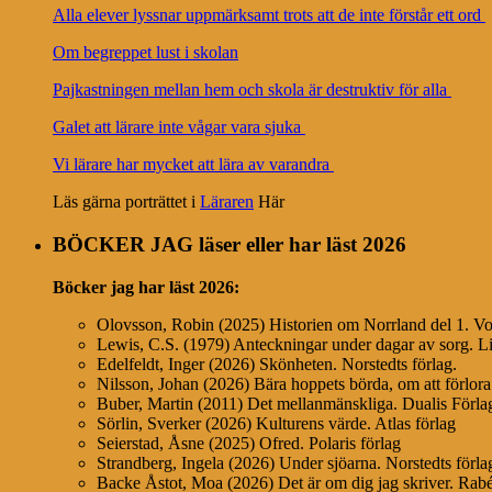
Alla elever lyssnar uppmärksamt trots att de inte förstår ett ord
Om begreppet lust i skolan
Pajkastningen mellan hem och skola är destruktiv för alla
Galet att lärare inte vågar vara sjuka
Vi lärare har mycket att lära av varandra
Läs gärna porträttet i
Läraren
Här
BÖCKER JAG läser eller har läst 2026
Böcker jag har läst
2026:
Olovsson, Robin (2025) Historien om Norrland del 1. Vo
Lewis, C.S. (1979) Anteckningar under dagar av sorg. Li
Edelfeldt, Inger (2026) Skönheten. Norstedts förlag.
Nilsson, Johan (2026) Bära hoppets börda, om att förlora
Buber, Martin (2011) Det mellanmänskliga. Dualis Förl
Sörlin, Sverker (2026) Kulturens värde. Atlas förlag
Seierstad, Åsne (2025) Ofred. Polaris förlag
Strandberg, Ingela (2026) Under sjöarna. Norstedts förla
Backe Åstot, Moa (2026) Det är om dig jag skriver. Ra