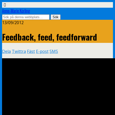
Anne-Marie Körling
13/09/2012
Feedback, feed, feedforward
Dela
Twittra
Fäst
E-post
SMS