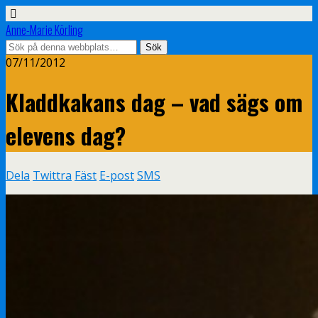
Anne-Marie Körling
07/11/2012
Kladdkakans dag – vad sägs om
elevens dag?
Dela
Twittra
Fäst
E-post
SMS