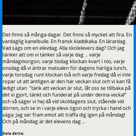
Det finns så många dagar. Det finns så mycket att fira. En
vardaglig kanelbulle. En fransk kladdkaka. En lärardag.
Vad sägs om en elevdag. Alla skolelevers dag? Och jag
tänker att om vi tänker så varje dag … varje
måndagmorgon, varje tisdag klockan kvart i nio, varje
onsdag då vi äntrar matsalen för dagens härliga lunch,
varje torsdag runt klockan två och varje fredag då vi inte
ropar ut att äntligen är den här veckan slut och vi kan få
ledigt utan ”tänk att veckan är slut, låt oss se tillbaka på
det vi gjort, tänkt och funderat på under denna vecka!”
och så säger vi hej då vid skoldagens slut, stående vid
dörren, och se in i varje elevs ögon och trycka i hand och
säga: Jag ser fram emot att träffa dig igen på måndag!
Och på måndag är det elevens dag …
Dela detta: