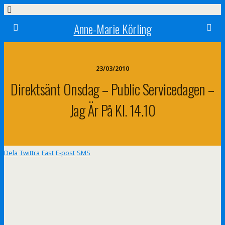
Anne-Marie Körling
23/03/2010
Direktsänt Onsdag – Public Servicedagen –
Jag Är På Kl. 14.10
Dela
Twittra
Fäst
E-post
SMS