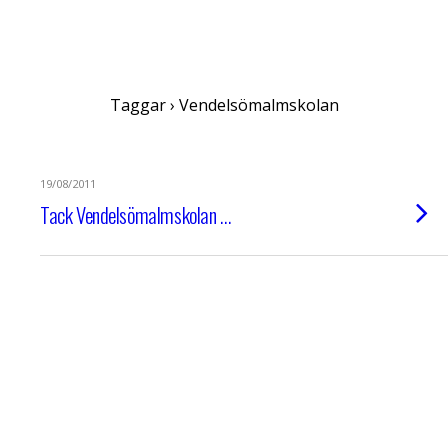
Anne-Marie Körling
Taggar › Vendelsömalmskolan
19/08/2011
Tack Vendelsömalmskolan …