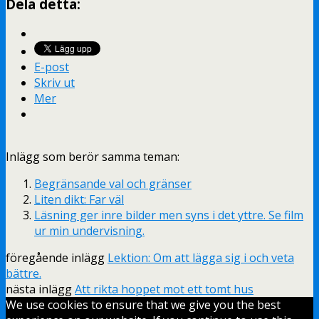
Dela detta:
E-post
Skriv ut
Mer
Inlägg som berör samma teman:
Begränsande val och gränser
Liten dikt: Far väl
Läsning ger inre bilder men syns i det yttre. Se film
ur min undervisning.
föregående inlägg
Lektion: Om att lägga sig i och veta
bättre.
nästa inlägg
Att rikta hoppet mot ett tomt hus
We use cookies to ensure that we give you the best