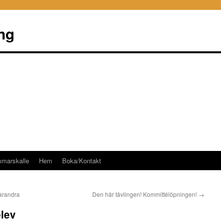
ng
mmarskalle
Hem
Boka/Kontakt
arandra
Den här tävlingen! Kommittélöpningen!
→
lev