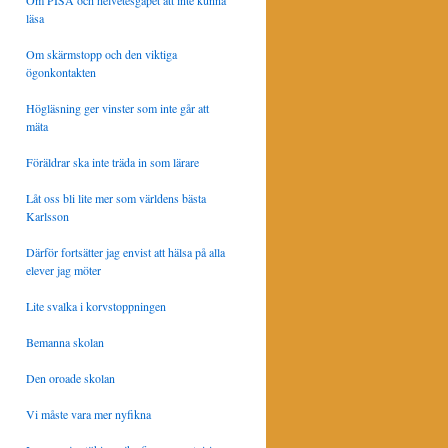
Om PISA och helvetesgapet att inte kunna
läsa
Om skärmstopp och den viktiga
ögonkontakten
Högläsning ger vinster som inte går att
mäta
Föräldrar ska inte träda in som lärare
Låt oss bli lite mer som världens bästa
Karlsson
Därför fortsätter jag envist att hälsa på alla
elever jag möter
Lite svalka i korvstoppningen
Bemanna skolan
Den oroade skolan
Vi måste vara mer nyfikna