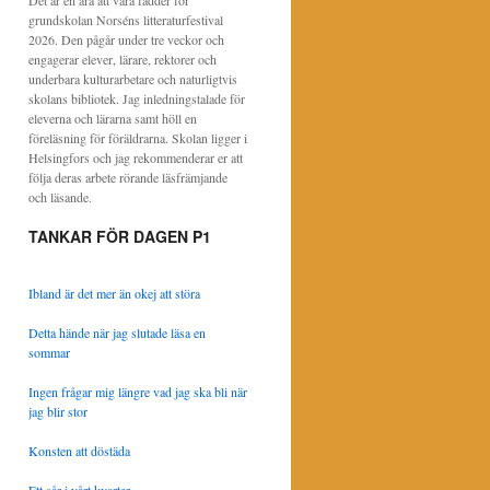
Det är en ära att vara fadder för
grundskolan Norséns litteraturfestival
2026. Den pågår under tre veckor och
engagerar elever, lärare, rektorer och
underbara kulturarbetare och naturligtvis
skolans bibliotek. Jag inledningstalade för
eleverna och lärarna samt höll en
föreläsning för föräldrarna. Skolan ligger i
Helsingfors och jag rekommenderar er att
följa deras arbete rörande läsfrämjande
och läsande.
TANKAR FÖR DAGEN P1
Ibland är det mer än okej att störa
Detta hände när jag slutade läsa en
sommar
Ingen frågar mig längre vad jag ska bli när
jag blir stor
Konsten att döstäda