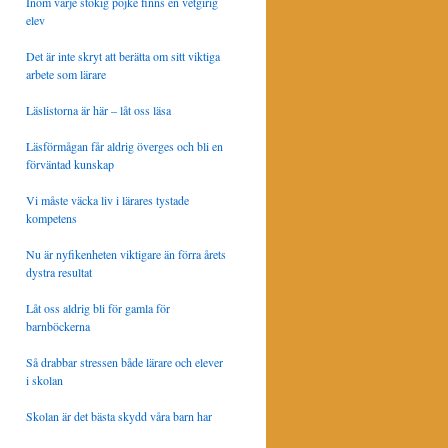
Inom varje stökig pojke finns en vetgirig
elev
Det är inte skryt att berätta om sitt viktiga
arbete som lärare
Läslistorna är här – låt oss läsa
Läsförmågan får aldrig överges och bli en
förväntad kunskap
Vi måste väcka liv i lärares tystade
kompetens
Nu är nyfikenheten viktigare än förra årets
dystra resultat
Låt oss aldrig bli för gamla för
barnböckerna
Så drabbar stressen både lärare och elever
i skolan
Skolan är det bästa skydd våra barn har