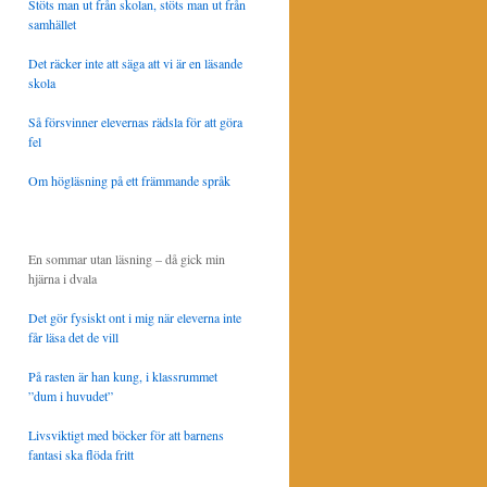
Stöts man ut från skolan, stöts man ut från
samhället
Det räcker inte att säga att vi är en läsande
skola
Så försvinner elevernas rädsla för att göra
fel
Om högläsning på ett främmande språk
En sommar utan läsning – då gick min
hjärna i dvala
Det gör fysiskt ont i mig när eleverna inte
får läsa det de vill
På rasten är han kung, i klassrummet
”dum i huvudet”
Livsviktigt med böcker för att barnens
fantasi ska flöda fritt