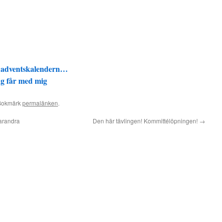
ed adventskalendern…
ag får med mig
 Bokmärk
permalänken
.
arandra
Den här tävlingen! Kommittélöpningen!
→