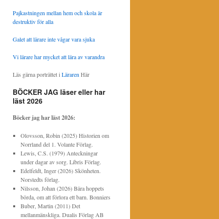
Pajkastningen mellan hem och skola är
destruktiv för alla
Galet att lärare inte vågar vara sjuka
Vi lärare har mycket att lära av varandra
Läs gärna porträttet i
Läraren
Här
BÖCKER JAG läser eller har
läst 2026
Böcker jag har läst
2026:
Olovsson, Robin (2025) Historien om
Norrland del 1. Volante Förlag.
Lewis, C.S. (1979) Anteckningar
under dagar av sorg. Libris Förlag.
Edelfeldt, Inger (2026) Skönheten.
Norstedts förlag.
Nilsson, Johan (2026) Bära hoppets
börda, om att förlora ett barn. Bonniers
Buber, Martin (2011) Det
mellanmänskliga. Dualis Förlag AB