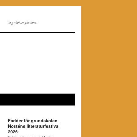
Jag skriver för livet!
Fadder för grundskolan
Norséns litteraturfestival
2026