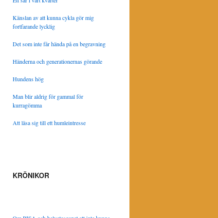
Ett sår i vårt kvarter
Känslan av att kunna cykla gör mig
fortfarande lycklig
Det som inte får hända på en begravning
Händerna och generationernas görande
Hundens hög
Man blir aldrig för gammal för
kurragömma
Att läsa sig till ett humleintresse
KRÖNIKOR