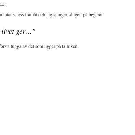
ling
en lutar vi oss framåt och jag sjunger sången på begäran
m livet ger…”
första tugga av det som ligger på tallriken.