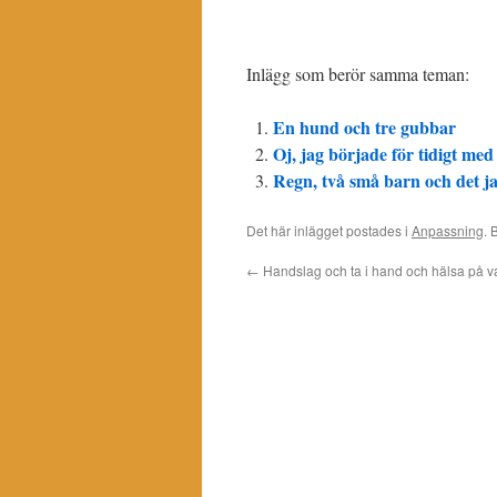
Inlägg som berör samma teman:
En hund och tre gubbar
Oj, jag började för tidigt m
Regn, två små barn och det j
Det här inlägget postades i
Anpassning
.
←
Handslag och ta i hand och hälsa på v