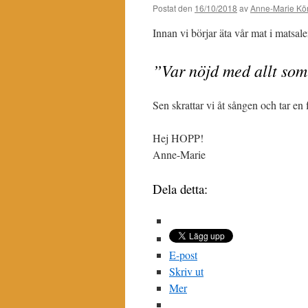
Postat den
16/10/2018
av
Anne-Marie Kör
Innan vi börjar äta vår mat i matsal
”Var nöjd med allt so
Sen skrattar vi åt sången och tar en 
Hej HOPP!
Anne-Marie
Dela detta:
E-post
Skriv ut
Mer