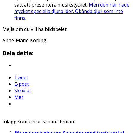
sätt att presentera musikstycket.
Men den här hade
mycket speciella djurbilder. Okända djur som inte
finns.
Mejla om du vill ha bildspelet.
Anne-Marie Körling
Dela detta:
Tweet
E-post
Skriv ut
Mer
Inlägg som berör samma teman:
För undervisningen: Kalender med textsamtal –