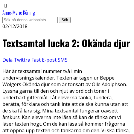
Anne-Marie Körling
02/12/2018
Textsamtal lucka 2: Okända djur
Dela
Twittra
Fäst
E-post
SMS
Här är textsamtal nummer två i min
undervisningskalender. Texten är tagen ur Beppe
Wolgers Okända djur som är tonsatt av Olle Adolphson.
Lyssna gärna till den och njut av ord och toner i
underbart giftermål. Låt eleverna tänka, fundera,
berätta, förklara och tänk inte att de ska kunna utan att
de ska få lära sig. Mina textsamtal fungerar oavsett
årskurs. Kan eleverna inte läsa så kan de tänka om vi
läser texten högt. Om de kan läsa så kommer frågorna
att öppna upp texten och tankarna om den. Vi ska tänka,