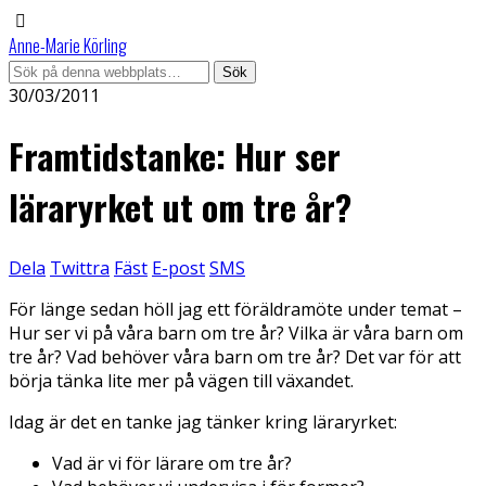
Anne-Marie Körling
30/03/2011
Framtidstanke: Hur ser
läraryrket ut om tre år?
Dela
Twittra
Fäst
E-post
SMS
För länge sedan höll jag ett föräldramöte under temat –
Hur ser vi på våra barn om tre år? Vilka är våra barn om
tre år? Vad behöver våra barn om tre år? Det var för att
börja tänka lite mer på vägen till växandet.
Idag är det en tanke jag tänker kring läraryrket:
Vad är vi för lärare om tre år?