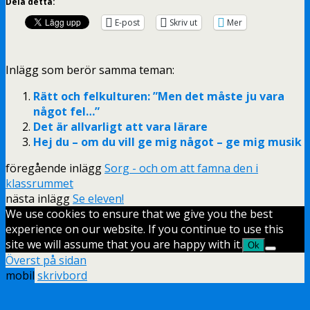
Dela detta:
E-post
Skriv ut
Mer
Inlägg som berör samma teman:
Rätt och felkulturen: ”Men det måste ju vara
något fel…”
Det är allvarligt att vara lärare
Hej du – om du vill ge mig något – ge mig musik
föregående inlägg
Sorg - och om att famna den i
klassrummet
nästa inlägg
Se eleven!
We use cookies to ensure that we give you the best
experience on our website. If you continue to use this
site we will assume that you are happy with it.
Ok
Överst på sidan
mobil
skrivbord